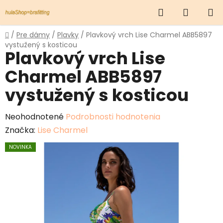
Prejsť
Hľadať
NÁKUP
na
obsah
KOŠÍK
Domov
/
Pre dámy
/
Plavky
/
Plavkový vrch Lise Charmel ABB5897
vystužený s kosticou
Plavkový vrch Lise
Charmel ABB5897
vystužený s kosticou
Priemerné
Neohodnotené
Podrobnosti hodnotenia
hodnotenie
Značka:
Lise Charmel
produktu
NOVINKA
je
0,0
z
5
hviezdičiek.