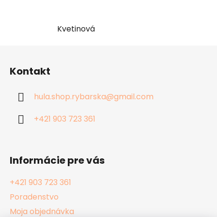
Kvetinová
Z
á
Kontakt
p
ä
hula.shop.rybarska
@
gmail.com
t
i
+421 903 723 361
e
Informácie pre vás
+421 903 723 361
Poradenstvo
Moja objednávka