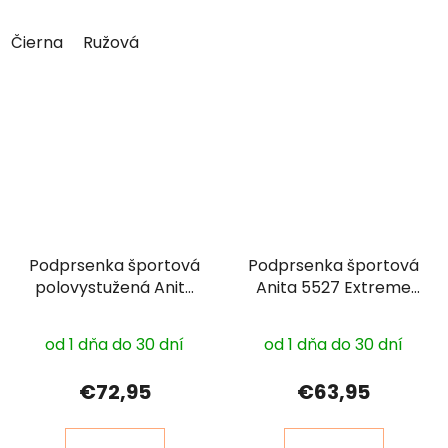
Čierna
Ružová
Podprsenka športová
Podprsenka športová
polovystužená Anita
Anita 5527 Extreme
5544 Air control
Control
Priemerné
DeltaPad
od 1 dňa do 30 dní
od 1 dňa do 30 dní
hodnotenie
produktu
€72,95
€63,95
je
3,0