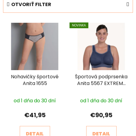
e
OTVORIŤ FILTER
n
i
V
e
NOVINKA
ý
p
p
r
i
o
s
d
p
u
r
k
Nohavičky športové
Športová podprsenka
o
t
Anita 1655
Anita 5567 EXTREME
d
o
CONTROL PLUS
u
v
k
od 1 dňa do 30 dní
od 1 dňa do 30 dní
t
€41,95
€90,95
o
v
DETAIL
DETAIL