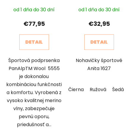
od 1 dňa do 30 dní
od 1 dňa do 30 dní
€77,95
€32,95
DETAIL
DETAIL
Športová podprsenka
Nohavičky športové
PanAlpTM Wool 5555
Anita 1627
je dokonalou
kombináciou funkčnosti
Čierna
Ružová
Šedá
a komfortu. Vyrobená z
vysoko kvalitnej merino
vlny, zabezpečuje
pevnú oporu,
priedušnosť a...