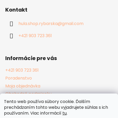
á
á
d
Kontakt
p
a
ä
c
hula.shop.rybarska
@
gmail.com
t
i
i
e
+421 903 723 361
p
e
r
v
k
Informácie pre vás
y
v
+421 903 723 361
ý
Poradenstvo
p
i
Moja objednávka
s
Obchodné podmienky
u
Tento web používa súbory cookie. Ďalším
Reklamačný poriadok
prechádzaním tohto webu vyjadrujete súhlas s ich
Podmienky ochrany osobných údajov
používaním. Viac informácií
tu
.
Kamenné Hula Shopy