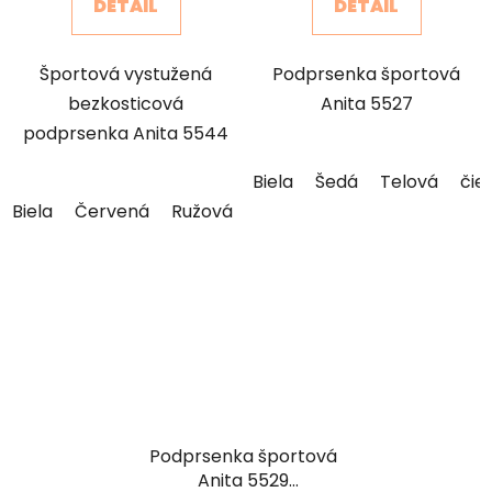
DETAIL
DETAIL
z
5
Športová vystužená
Podprsenka športová
hviezdičiek.
bezkosticová
Anita 5527
podprsenka Anita 5544
Biela
Šedá
Telová
čie
Biela
Červená
Ružová
Tmavo modrá
Kvetinová
Podprsenka športová
Anita 5529