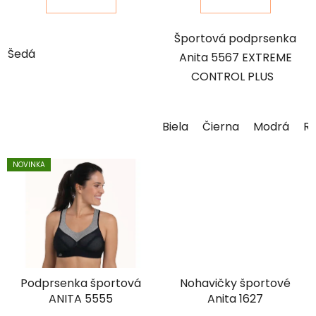
Športová podprsenka
Šedá
Anita 5567 EXTREME
CONTROL PLUS
Biela
Čierna
Modrá
R
NOVINKA
Podprsenka športová
Nohavičky športové
ANITA 5555
Anita 1627