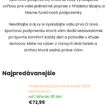
voľbou pre vaše jedinečné poprsie z hľadiska dizajnu a
hlavne funkčnosti podprsenky.
Neváhajte a aj vy si vyskúšajte vašu prvú či novú
športovú podprsenku ktorá vám dodá sebavedomie
pri športe komfort každý deň a pohodlie v kľude
domova. Máte na výber z rôznych škál farieb a
strihov ktoré sadnú práve Vám.
Najpredávanejšie
Podprsenka športová Anita 5529
Momentum
od 1 dňa do 30 dní
€72,95