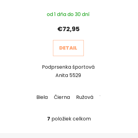
Momentum
od 1 dňa do 30 dní
€72,95
DETAIL
Podprsenka športová
Anita 5529
Biela
Čierna
Ružová
Telová
Antrac
7
položiek celkom
O
v
l
Z