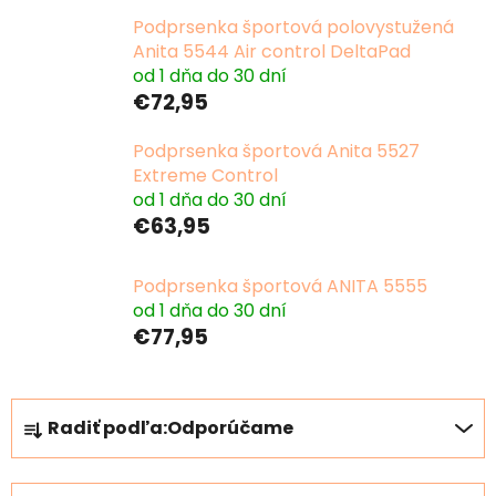
Podprsenka športová polovystužená
Anita 5544 Air control DeltaPad
od 1 dňa do 30 dní
€72,95
Podprsenka športová Anita 5527
Extreme Control
od 1 dňa do 30 dní
€63,95
Podprsenka športová ANITA 5555
od 1 dňa do 30 dní
€77,95
R
Radiť podľa:
Odporúčame
a
d