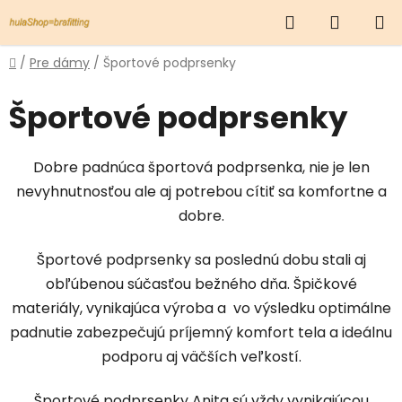
Prejsť
Hľadať
NÁKUP
na
obsah
KOŠÍK
Domov
/
Pre dámy
/
Športové podprsenky
Športové podprsenky
Dobre padnúca športová podprsenka, nie je len
nevyhnutnosťou ale aj potrebou cítiť sa komfortne a
dobre.
Športové podprsenky sa poslednú dobu stali aj
obľúbenou súčasťou bežného dňa. Špičkové
materiály, vynikajúca výroba a vo výsledku optimálne
padnutie zabezpečujú príjemný komfort tela a ideálnu
podporu aj väčších veľkostí.
Športové podprsenky Anita sú vždy vynikajúcou