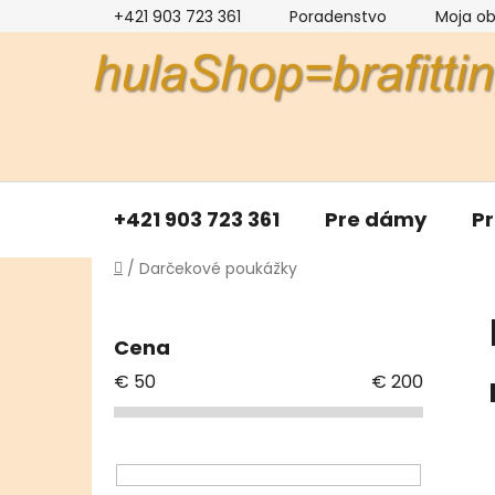
Prejsť
+421 903 723 361
Poradenstvo
Moja o
na
obsah
+421 903 723 361
Pre dámy
P
Domov
/
Darčekové poukážky
B
o
Cena
č
€
50
€
200
n
ý
p
a