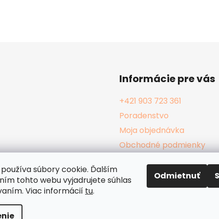
Informácie pre vás
+421 903 723 361
Poradenstvo
Moja objednávka
Obchodné podmienky
Reklamačný poriadok
používa súbory cookie. Ďalším
Podmienky ochrany osob
Odmietnuť
ím tohto webu vyjadrujete súhlas
Kamenné Hula Shopy
vaním. Viac informácií
tu
.
nie