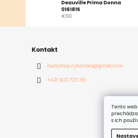
Deauville Prima Donna
0161815
€110
Z
á
Kontakt
p
ä
hula.shop.rybarska
@
gmail.com
t
i
+421 903 723 361
e
Tento web 
prechádzan
s ich použí
Nastave