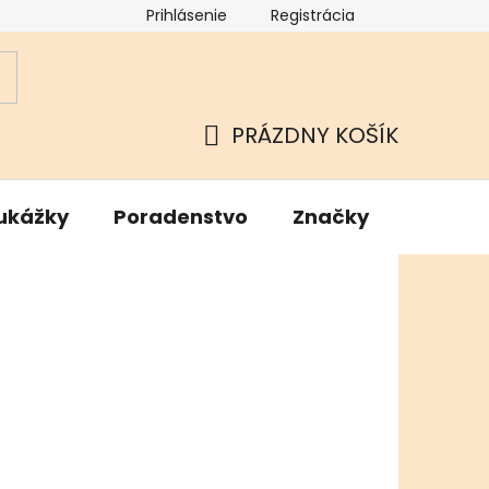
Prihlásenie
Registrácia
ok
Podmienky ochrany osobných údajov
Kamenné Hu
PRÁZDNY KOŠÍK
NÁKUPNÝ
KOŠÍK
ukážky
Poradenstvo
Značky