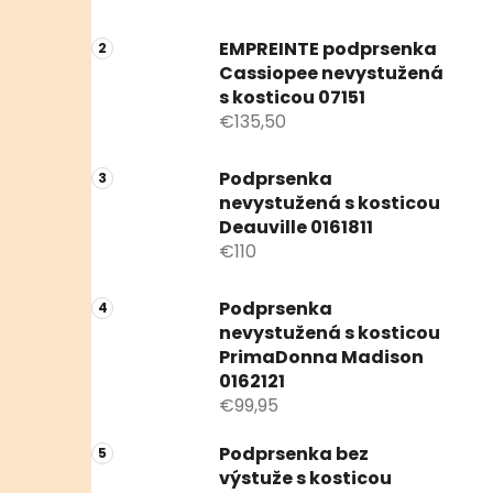
EMPREINTE podprsenka
Cassiopee nevystužená
s kosticou 07151
€135,50
Podprsenka
nevystužená s kosticou
Deauville 0161811
€110
Podprsenka
nevystužená s kosticou
PrimaDonna Madison
0162121
€99,95
Podprsenka bez
výstuže s kosticou