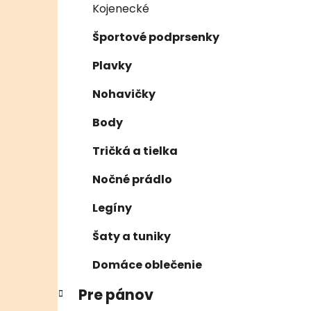
Kojenecké
Športové podprsenky
Plavky
Nohavičky
Body
Tričká a tielka
Nočné prádlo
Legíny
Šaty a tuniky
Domáce oblečenie
Pre pánov