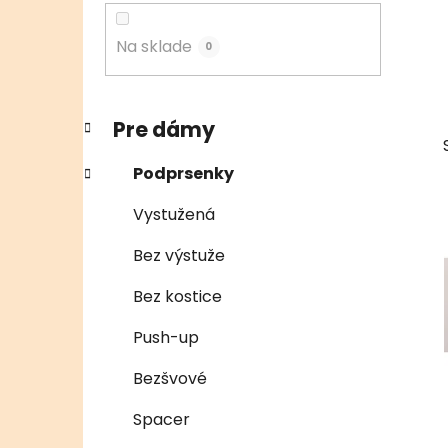
n
e
Na sklade
0
l
K
Preskočiť
Pre dámy
a
kategórie
t
Podprsenky
e
g
Vystužená
ó
r
Bez výstuže
i
e
Bez kostice
Push-up
Bezšvové
Spacer