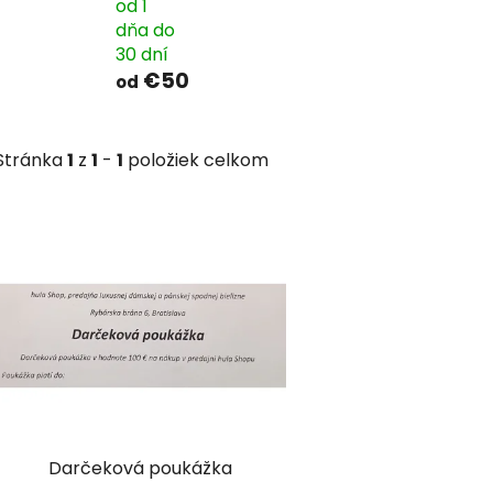
od 1
dňa do
30 dní
€50
od
Stránka
1
z
1
-
1
položiek celkom
V
ý
p
i
s
p
r
o
d
Darčeková poukážka
u