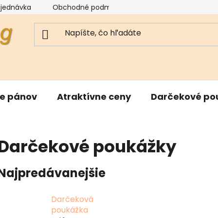
bjednávka
Obchodné podmienky
Reklamačný poriad
re pánov
Atraktívne ceny
Darčekové po
Darčekové poukážky
Najpredávanejšie
Darčeková
poukážka