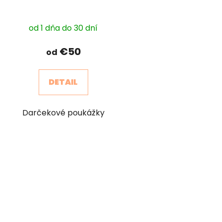
k
t
od 1 dňa do 30 dní
o
v
€50
od
DETAIL
Darčekové poukážky
O
v
l
á
d
a
c