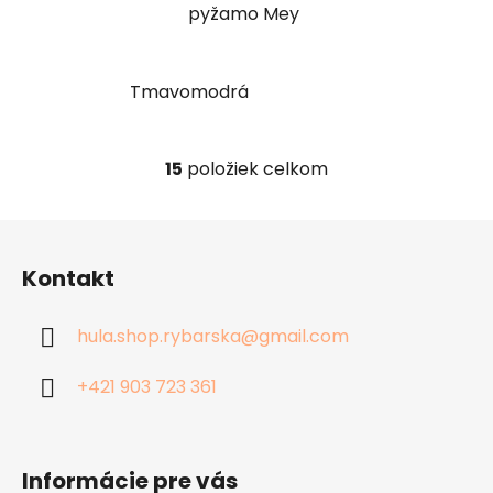
pyžamo Mey
Tmavomodrá
15
položiek celkom
O
v
l
Z
á
á
d
Kontakt
p
a
ä
c
hula.shop.rybarska
@
gmail.com
t
i
i
e
+421 903 723 361
p
e
r
v
k
Informácie pre vás