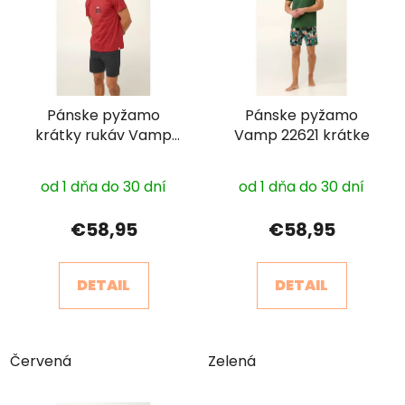
p
r
i
o
s
d
p
u
r
k
Pánske pyžamo
Pánske pyžamo
o
t
krátky rukáv Vamp
Vamp 22621 krátke
d
o
24907
u
v
k
od 1 dňa do 30 dní
od 1 dňa do 30 dní
t
€58,95
€58,95
o
v
DETAIL
DETAIL
Červená
Zelená