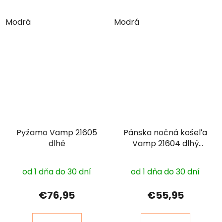
Modrá
Modrá
Pyžamo Vamp 21605
Pánska nočná košeľa
dlhé
Vamp 21604 dlhý
rukáv
od 1 dňa do 30 dní
od 1 dňa do 30 dní
€76,95
€55,95