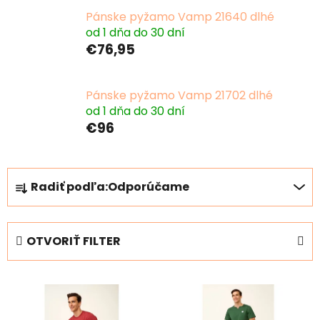
Pánske pyžamo Vamp 21640 dlhé
od 1 dňa do 30 dní
€76,95
Pánske pyžamo Vamp 21702 dlhé
od 1 dňa do 30 dní
€96
R
Radiť podľa:
Odporúčame
a
d
e
OTVORIŤ FILTER
n
i
V
e
ý
p