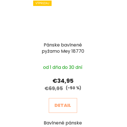
VÝPREDAJ
Pánske bavlnené
pyžamo Mey 18770
od 1 dňa do 30 dní
€34,95
€69,95
(–50 %)
DETAIL
Bavlnené pánske