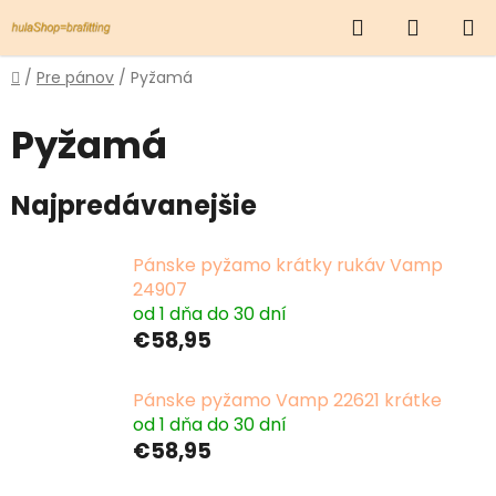
Prejsť
Hľadať
NÁKUP
na
obsah
KOŠÍK
Domov
/
Pre pánov
/
Pyžamá
Pyžamá
Najpredávanejšie
Pánske pyžamo krátky rukáv Vamp
24907
od 1 dňa do 30 dní
€58,95
Pánske pyžamo Vamp 22621 krátke
od 1 dňa do 30 dní
€58,95