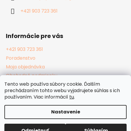
t
i
i
e
+421 903 723 361
p
e
r
v
k
Informácie pre vás
y
v
+421 903 723 361
ý
Poradenstvo
p
i
Moja objednávka
s
Obchodné podmienky
u
Tento web používa súbory cookie. Ďalším
Reklamačný poriadok
prechádzaním tohto webu vyjadrujete súhlas s ich
Podmienky ochrany osobných údajov
používaním. Viac informácií
tu
.
Kamenné Hula Shopy
Nastavenie
Vytvoril Shoptet
Odmietnuť
Súhlasím