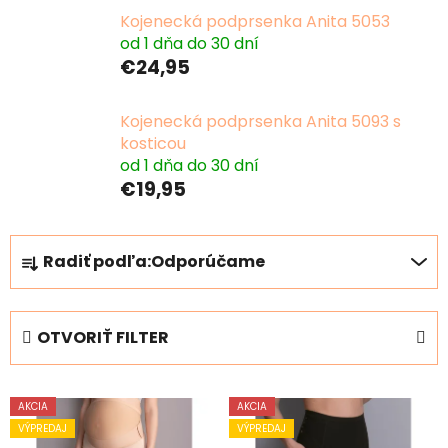
Kojenecká podprsenka Anita 5053
od 1 dňa do 30 dní
€24,95
Kojenecká podprsenka Anita 5093 s
kosticou
od 1 dňa do 30 dní
€19,95
R
Radiť podľa:
Odporúčame
a
d
e
OTVORIŤ FILTER
n
i
V
e
AKCIA
AKCIA
ý
p
VÝPREDAJ
VÝPREDAJ