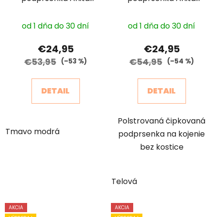
5081 s kosticou
5086 bez kostice
od 1 dňa do 30 dní
od 1 dňa do 30 dní
€24,95
€24,95
€53,95
€54,95
(–53 %)
(–54 %)
DETAIL
DETAIL
Polstrovaná čipkovaná
Tmavo modrá
podprsenka na kojenie
bez kostice
Telová
AKCIA
AKCIA