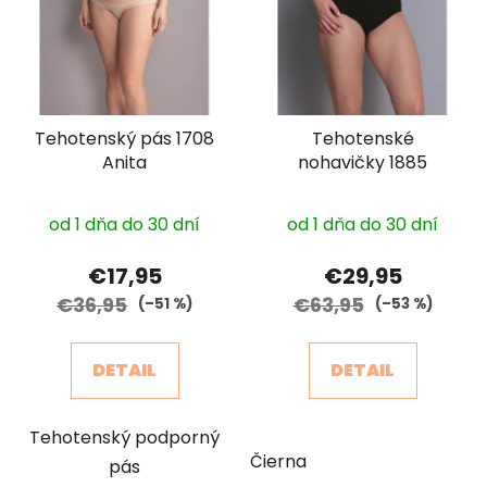
p
r
i
o
s
d
p
u
r
k
Tehotenský pás 1708
Tehotenské
o
t
Anita
nohavičky 1885
d
o
u
v
k
od 1 dňa do 30 dní
od 1 dňa do 30 dní
t
€17,95
€29,95
o
€36,95
€63,95
(–51 %)
(–53 %)
v
DETAIL
DETAIL
Tehotenský podporný
Čierna
pás