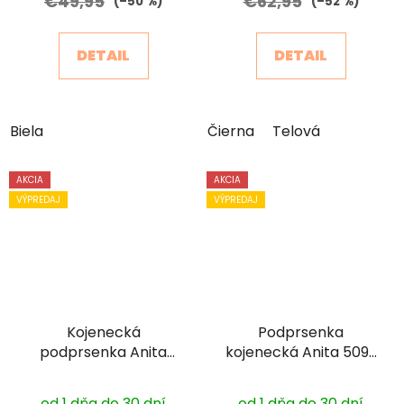
€49,95
€62,95
(–50 %)
(–52 %)
DETAIL
DETAIL
Biela
Čierna
Telová
AKCIA
AKCIA
VÝPREDAJ
VÝPREDAJ
Kojenecká
Podprsenka
podprsenka Anita
kojenecká Anita 5092
5010 s výstužou
s kosticou
od 1 dňa do 30 dní
od 1 dňa do 30 dní