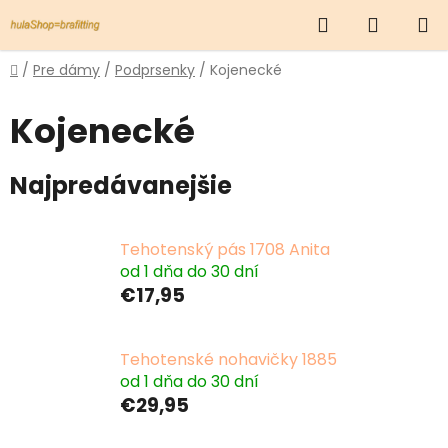
Prejsť
Hľadať
NÁKUP
na
obsah
KOŠÍK
Domov
/
Pre dámy
/
Podprsenky
/
Kojenecké
Kojenecké
Najpredávanejšie
Tehotenský pás 1708 Anita
od 1 dňa do 30 dní
€17,95
Tehotenské nohavičky 1885
od 1 dňa do 30 dní
€29,95