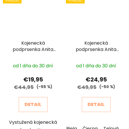
VÝPREDAJ
VÝPREDAJ
Kojenecká
Kojenecká
podprsenka Anita
podprsenka Anita
5026 bez kostice
5068 nevystužená
od 1 dňa do 30 dní
od 1 dňa do 30 dní
€19,95
€24,95
€44,95
€49,95
(–55 %)
(–50 %)
DETAIL
DETAIL
Vystužená kojenecká
Biela
Čierna
Telová