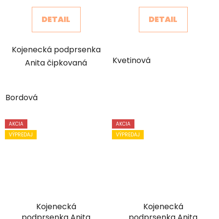
DETAIL
DETAIL
Kojenecká podprsenka
Kvetinová
Anita čipkovaná
Bordová
AKCIA
AKCIA
VÝPREDAJ
VÝPREDAJ
Kojenecká
Kojenecká
podprsenka Anita
podprsenka Anita