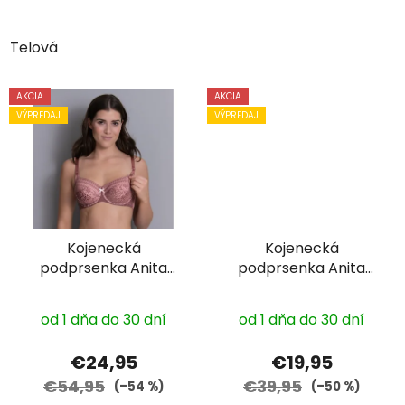
Telová
AKCIA
AKCIA
VÝPREDAJ
VÝPREDAJ
Kojenecká
Kojenecká
podprsenka Anita
podprsenka Anita
5053
5093 s kosticou
od 1 dňa do 30 dní
od 1 dňa do 30 dní
€24,95
€19,95
€54,95
€39,95
(–54 %)
(–50 %)