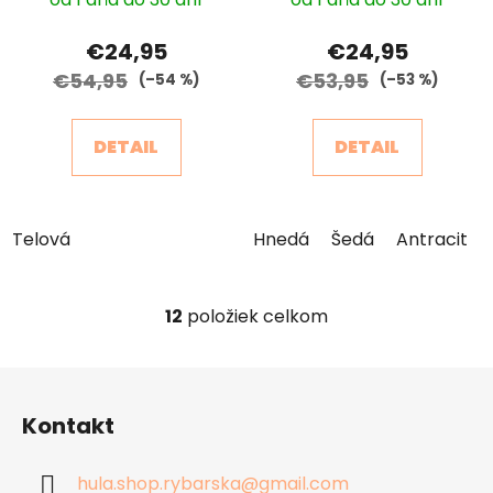
€24,95
€24,95
€54,95
€53,95
(–54 %)
(–53 %)
DETAIL
DETAIL
Telová
Hnedá
Šedá
Antracit
12
položiek celkom
O
v
l
Z
á
á
d
Kontakt
p
a
ä
c
hula.shop.rybarska
@
gmail.com