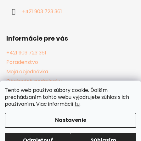
t
i
+421 903 723 361
e
Informácie pre vás
+421 903 723 361
Poradenstvo
Moja objednávka
Obchodné podmienky
Tento web používa súbory cookie. Ďalším
Reklamačný poriadok
prechádzaním tohto webu vyjadrujete súhlas s ich
Podmienky ochrany osobných údajov
používaním. Viac informácií
tu
.
Kamenné Hula Shopy
Nastavenie
Vytvoril Shoptet
Odmietnuť
Súhlasím