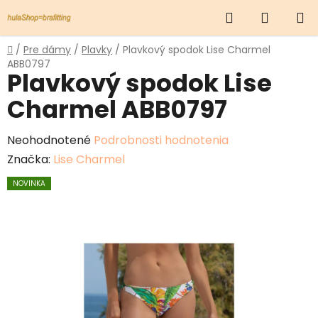
Prejsť
Hľadať
NÁKUP
na
obsah
KOŠÍK
Domov
/
Pre dámy
/
Plavky
/
Plavkový spodok Lise Charmel
ABB0797
Plavkový spodok Lise
Charmel ABB0797
Priemerné
Neohodnotené
Podrobnosti hodnotenia
hodnotenie
Značka:
Lise Charmel
produktu
NOVINKA
je
0,0
z
5
hviezdičiek.