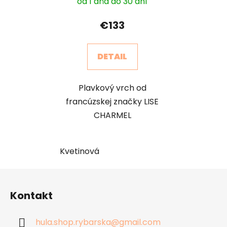
od 1 dňa do 30 dní
€133
DETAIL
Plavkový vrch od
francúzskej značky LISE
CHARMEL
Kvetinová
Z
á
Kontakt
p
ä
hula.shop.rybarska
@
gmail.com