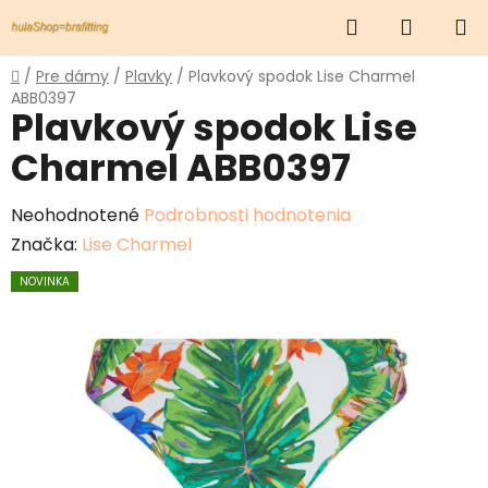
Prejsť
Hľadať
NÁKUP
na
obsah
KOŠÍK
Domov
/
Pre dámy
/
Plavky
/
Plavkový spodok Lise Charmel
ABB0397
Plavkový spodok Lise
Charmel ABB0397
Priemerné
Neohodnotené
Podrobnosti hodnotenia
hodnotenie
Značka:
Lise Charmel
produktu
NOVINKA
je
0,0
z
5
hviezdičiek.