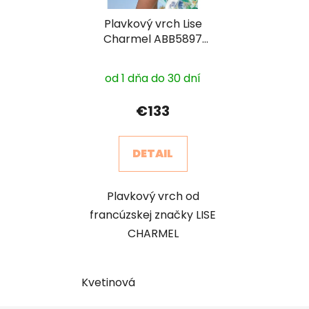
Plavkový vrch Lise
Charmel ABB5897
vystužený s kosticou
od 1 dňa do 30 dní
€133
DETAIL
Plavkový vrch od
francúzskej značky LISE
CHARMEL
Kvetinová