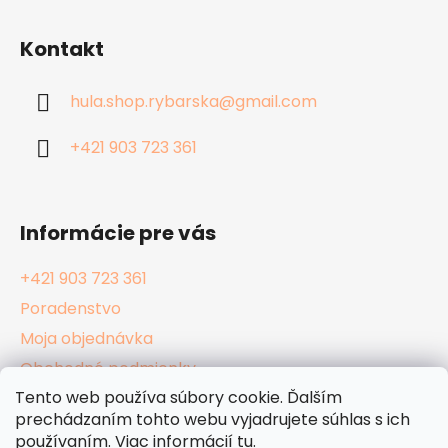
Z
á
Kontakt
p
ä
hula.shop.rybarska
@
gmail.com
t
i
+421 903 723 361
e
Informácie pre vás
+421 903 723 361
Poradenstvo
Moja objednávka
Obchodné podmienky
Tento web používa súbory cookie. Ďalším
Reklamačný poriadok
prechádzaním tohto webu vyjadrujete súhlas s ich
Podmienky ochrany osobných údajov
používaním. Viac informácií
tu
.