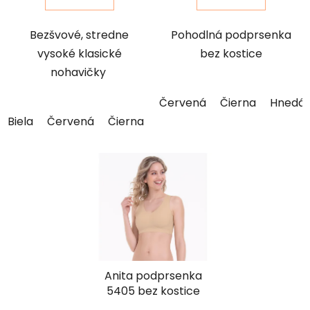
Bezšvové, stredne
Pohodlná podprsenka
vysoké klasické
bez kostice
nohavičky
Červená
Čierna
Hnedá
Biela
Červená
Čierna
Hnedá
Maslová
Modrá
Anita podprsenka
5405 bez kostice