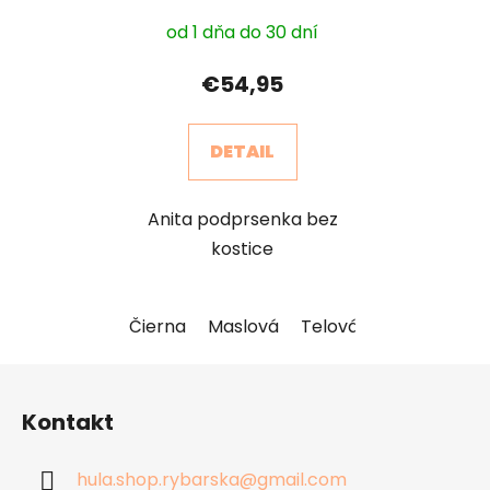
od 1 dňa do 30 dní
€54,95
DETAIL
Anita podprsenka bez
kostice
Čierna
Maslová
Telová
Z
á
Kontakt
p
ä
hula.shop.rybarska
@
gmail.com