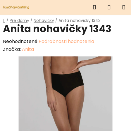
Prejsť
Hľadať
NÁKUP
na
obsah
KOŠÍK
Domov
/
Pre dámy
/
Nohavičky
/
Anita nohavičky 1343
Anita nohavičky 1343
Priemerné
Neohodnotené
Podrobnosti hodnotenia
hodnotenie
Značka:
Anita
produktu
je
0,0
z
5
hviezdičiek.