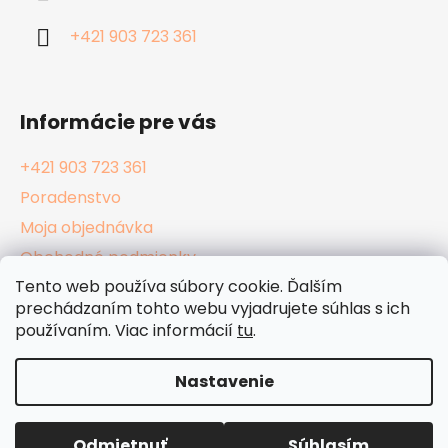
t
i
+421 903 723 361
e
Informácie pre vás
+421 903 723 361
Poradenstvo
Moja objednávka
Obchodné podmienky
Tento web používa súbory cookie. Ďalším
Reklamačný poriadok
prechádzaním tohto webu vyjadrujete súhlas s ich
Podmienky ochrany osobných údajov
používaním. Viac informácií
tu
.
Kamenné Hula Shopy
Nastavenie
Vytvoril Shoptet
Odmietnuť
Súhlasím