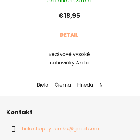
od 1 dňa do 30 dní
€18,95
DETAIL
Bezšvové vysoké
nohavičky Anita
Biela
Čierna
Hnedá
Maslová
Modr
Z
á
Kontakt
p
ä
hula.shop.rybarska
@
gmail.com
t
i