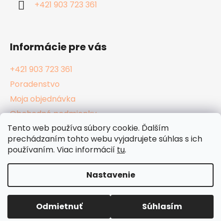
+421 903 723 361
e
Informácie pre vás
+421 903 723 361
Poradenstvo
Moja objednávka
Obchodné podmienky
Tento web používa súbory cookie. Ďalším
Reklamačný poriadok
prechádzaním tohto webu vyjadrujete súhlas s ich
Podmienky ochrany osobných údajov
používaním. Viac informácií
tu
.
Kamenné Hula Shopy
Nastavenie
Vytvoril Shoptet
Odmietnuť
Súhlasím
Copyright 2026
HulaShop.sk
. Všetky práva
vyhradené.
Upraviť nastavenie cookies