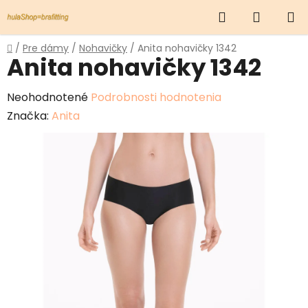
Prejsť
Hľadať
NÁKUP
na
obsah
KOŠÍK
Domov
/
Pre dámy
/
Nohavičky
/
Anita nohavičky 1342
Anita nohavičky 1342
Priemerné
Neohodnotené
Podrobnosti hodnotenia
hodnotenie
Značka:
Anita
produktu
je
0,0
z
5
hviezdičiek.