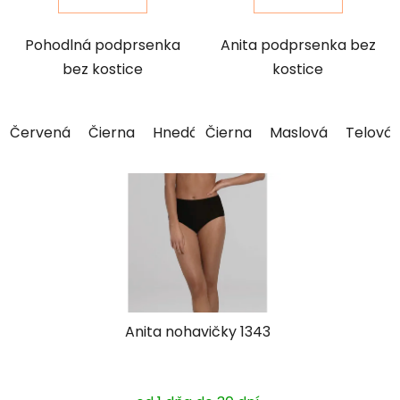
Pohodlná podprsenka
Anita podprsenka bez
bez kostice
kostice
Červená
Čierna
Hnedá
Čierna
Maslová
Maslová
Modrá
Telová
Ružov
Anita nohavičky 1343