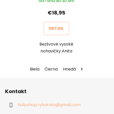
od 1 dňa do 30 dní
€18,95
DETAIL
Bezšvové vysoké
nohavičky Anita
Biela
Čierna
Hnedá
Maslová
Modr
Z
á
Kontakt
p
ä
hula.shop.rybarska
@
gmail.com
t
i