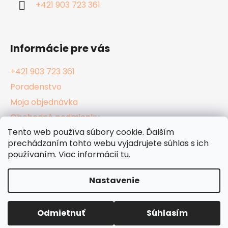
+421 903 723 361
e
Informácie pre vás
+421 903 723 361
Poradenstvo
Moja objednávka
Obchodné podmienky
Tento web používa súbory cookie. Ďalším
Reklamačný poriadok
prechádzaním tohto webu vyjadrujete súhlas s ich
Podmienky ochrany osobných údajov
používaním. Viac informácií
tu
.
Kamenné Hula Shopy
Nastavenie
Vytvoril Shoptet
Odmietnuť
Súhlasím
Copyright 2026
HulaShop.sk
. Všetky práva
vyhradené.
Upraviť nastavenie cookies