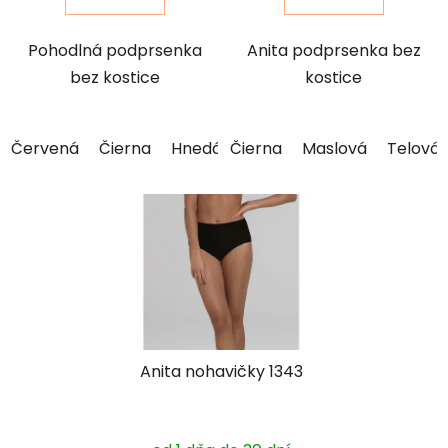
Pohodlná podprsenka
Anita podprsenka bez
bez kostice
kostice
Červená
Čierna
Hnedá
Čierna
Maslová
Maslová
Modrá
Telová
Ružov
Anita nohavičky 1343