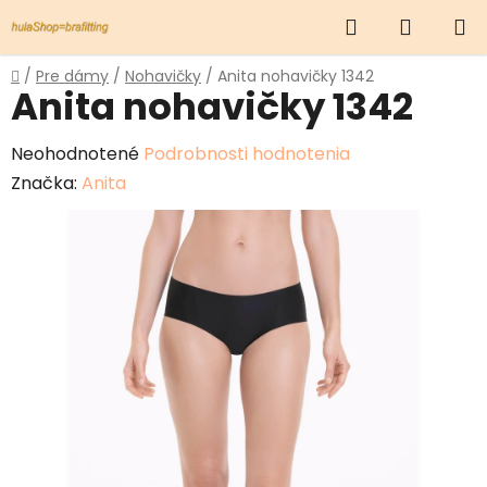
Prejsť
Hľadať
NÁKUP
na
obsah
KOŠÍK
Domov
/
Pre dámy
/
Nohavičky
/
Anita nohavičky 1342
Anita nohavičky 1342
Priemerné
Neohodnotené
Podrobnosti hodnotenia
hodnotenie
Značka:
Anita
produktu
je
0,0
z
5
hviezdičiek.