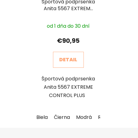
Športová podprsenka
Anita 5567 EXTREME
CONTROL PLUS
od 1 dňa do 30 dní
€90,95
DETAIL
Športová podprsenka
Anita 5567 EXTREME
CONTROL PLUS
Biela
Čierna
Modrá
Ružová
Z