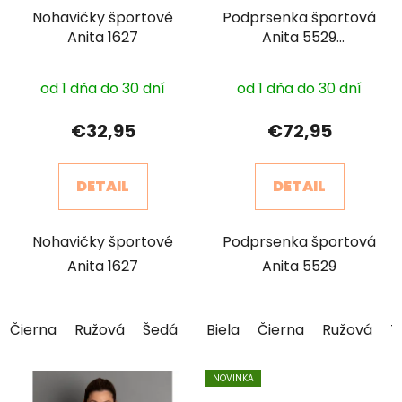
Nohavičky športové
Podprsenka športová
Anita 1627
Anita 5529
Momentum
od 1 dňa do 30 dní
od 1 dňa do 30 dní
€32,95
€72,95
DETAIL
DETAIL
Nohavičky športové
Podprsenka športová
Anita 1627
Anita 5529
Čierna
Ružová
Šedá
Biela
Čierna
Ružová
T
NOVINKA