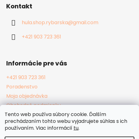
á
Kontakt
p
ä
hula.shop.rybarska
@
gmail.com
t
i
+421 903 723 361
e
Informácie pre vás
+421 903 723 361
Poradenstvo
Moja objednávka
Obchodné podmienky
Tento web používa súbory cookie. Ďalším
Reklamačný poriadok
prechádzaním tohto webu vyjadrujete súhlas s ich
Podmienky ochrany osobných údajov
používaním. Viac informácií
tu
.
Kamenné Hula Shopy