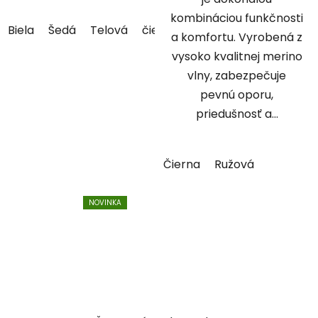
kombináciou funkčnosti
Biela
Šedá
Telová
čiernozlatá
Arkade (čiernosiv
a komfortu. Vyrobená z
vysoko kvalitnej merino
vlny, zabezpečuje
pevnú oporu,
priedušnosť a...
Čierna
Ružová
NOVINKA