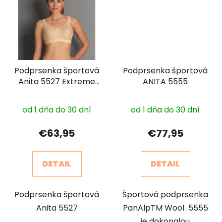
Podprsenka športová
Podprsenka športová
Anita 5527 Extreme
ANITA 5555
Control
Priemerné
od 1 dňa do 30 dní
od 1 dňa do 30 dní
hodnotenie
produktu
€63,95
€77,95
je
3,0
DETAIL
DETAIL
z
5
Podprsenka športová
Športová podprsenka
hviezdičiek.
Anita 5527
PanAlpTM Wool 5555
je dokonalou