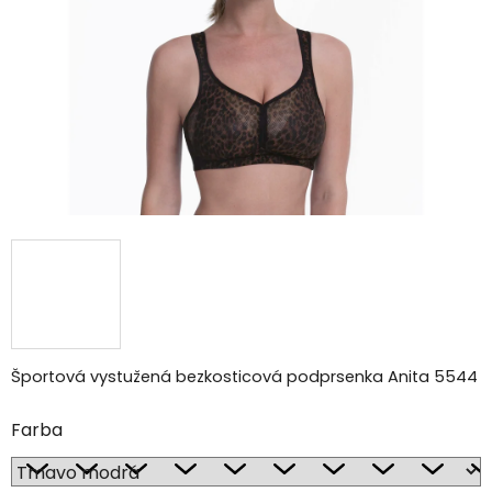
hviezdičiek.
Športová vystužená bezkosticová podprsenka Anita 5544
Farba