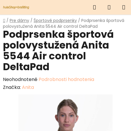
Prejsť
Hľadať
NÁKUP
na
obsah
KOŠÍK
Domov
/
Pre dámy
/
Športové podprsenky
/
Podprsenka športová
polovystužená Anita 5544 Air control DeltaPad
Podprsenka športová
polovystužená Anita
5544 Air control
DeltaPad
Priemerné
Neohodnotené
Podrobnosti hodnotenia
hodnotenie
Značka:
Anita
produktu
je
0,0
z
5