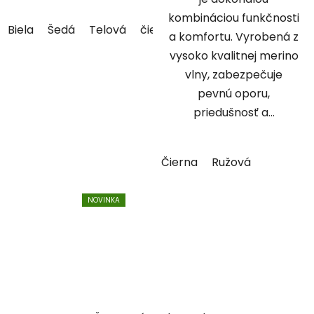
kombináciou funkčnosti
Biela
Šedá
Telová
čiernozlatá
Arkade (čiernosiv
a komfortu. Vyrobená z
vysoko kvalitnej merino
vlny, zabezpečuje
pevnú oporu,
priedušnosť a...
Čierna
Ružová
NOVINKA