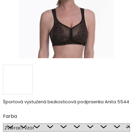
hviezdičiek.
Športová vystužená bezkosticová podprsenka Anita 5544
Farba