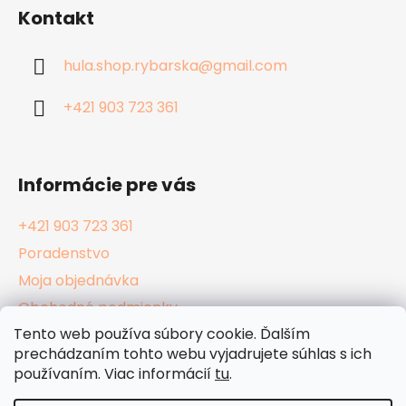
á
Kontakt
p
ä
hula.shop.rybarska
@
gmail.com
t
i
+421 903 723 361
e
Informácie pre vás
+421 903 723 361
Poradenstvo
Moja objednávka
Obchodné podmienky
Tento web používa súbory cookie. Ďalším
Reklamačný poriadok
prechádzaním tohto webu vyjadrujete súhlas s ich
Podmienky ochrany osobných údajov
používaním. Viac informácií
tu
.
Kamenné Hula Shopy