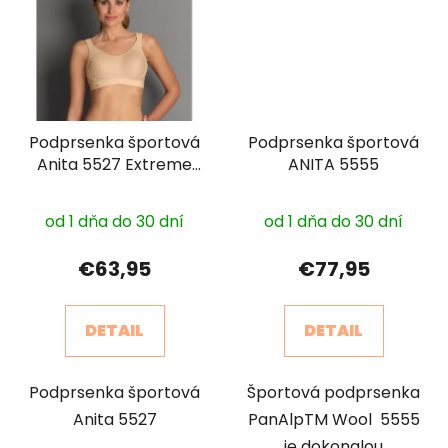
Podprsenka športová
Podprsenka športová
Anita 5527 Extreme
ANITA 5555
Control
Priemerné
od 1 dňa do 30 dní
od 1 dňa do 30 dní
hodnotenie
produktu
€63,95
€77,95
je
3,0
DETAIL
DETAIL
z
5
Podprsenka športová
Športová podprsenka
hviezdičiek.
Anita 5527
PanAlpTM Wool 5555
je dokonalou