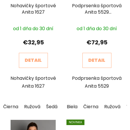
Nohavičky športové
Podprsenka športová
Anita 1627
Anita 5529
Momentum
od 1 dňa do 30 dní
od 1 dňa do 30 dní
€32,95
€72,95
DETAIL
DETAIL
Nohavičky športové
Podprsenka športová
Anita 1627
Anita 5529
Čierna
Ružová
Šedá
Biela
Čierna
Ružová
T
NOVINKA