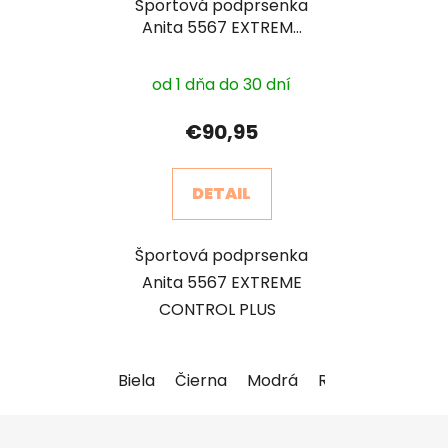
Športová podprsenka
Anita 5567 EXTREME
CONTROL PLUS
od 1 dňa do 30 dní
€90,95
DETAIL
Športová podprsenka
Anita 5567 EXTREME
CONTROL PLUS
Biela
Čierna
Modrá
Ružová
Z