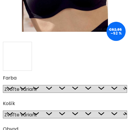
€62,95
–52 %
Farba
Košík
Obvod