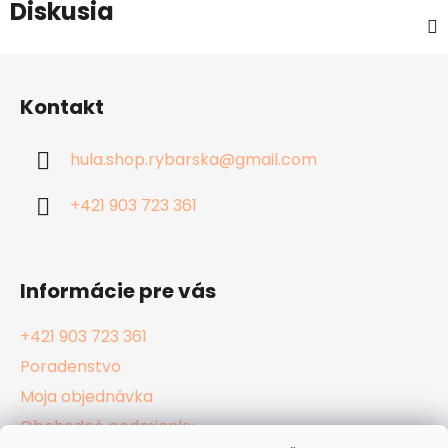
Diskusia
Z
á
Kontakt
p
ä
hula.shop.rybarska
@
gmail.com
t
i
+421 903 723 361
e
Informácie pre vás
+421 903 723 361
Poradenstvo
Moja objednávka
Obchodné podmienky