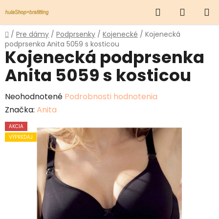
Prejsť
Hľadať
NÁKUP
na
obsah
KOŠÍK
Domov
/
Pre dámy
/
Podprsenky
/
Kojenecké
/
Kojenecká
podprsenka Anita 5059 s kosticou
Kojenecká podprsenka
Anita 5059 s kosticou
Priemerné
Neohodnotené
Podrobnosti hodnotenia
hodnotenie
Značka:
Anita
produktu
AKCIA
je
VÝPREDAJ
0,0
z
5
hviezdičiek.