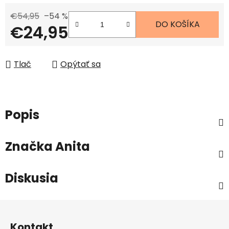
€54,95
–54 %
DO KOŠÍKA
€24,95
Jednotková cena:
Tlač
Opýtať sa
Popis
Značka
Anita
Diskusia
Z
á
Kontakt