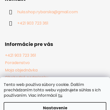
p
ä
hula.shop.rybarska
@
gmail.com
t
i
+421 903 723 361
e
Informácie pre vás
+421 903 723 361
Poradenstvo
Moja objednávka
Obchodné podmienky
Tento web používa súbory cookie. Ďalším
Reklamačný poriadok
prechádzaním tohto webu vyjadrujete súhlas s ich
Podmienky ochrany osobných údajov
používaním. Viac informácií
tu
.
Kamenné Hula Shopy
Nastavenie