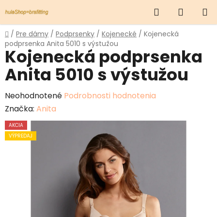
Prejsť
Hľadať
NÁKUP
na
obsah
KOŠÍK
Domov
/
Pre dámy
/
Podprsenky
/
Kojenecké
/
Kojenecká
podprsenka Anita 5010 s výstužou
Kojenecká podprsenka
Anita 5010 s výstužou
Priemerné
Neohodnotené
Podrobnosti hodnotenia
hodnotenie
Značka:
Anita
produktu
AKCIA
je
VÝPREDAJ
0,0
z
5
hviezdičiek.