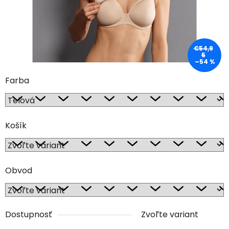
€54,9
5
–54 %
Farba
Košík
Obvod
Dostupnosť
Zvoľte variant