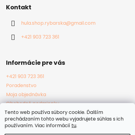
á
Kontakt
p
ä
hula.shop.rybarska
@
gmail.com
t
i
+421 903 723 361
e
Informácie pre vás
+421 903 723 361
Poradenstvo
Moja objednávka
Obchodné podmienky
Tento web používa súbory cookie. Ďalším
Reklamačný poriadok
prechádzaním tohto webu vyjadrujete súhlas s ich
Podmienky ochrany osobných údajov
používaním. Viac informácií
tu
.
Kamenné Hula Shopy