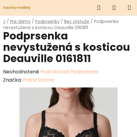
Prejsť
Hľadať
NÁKUP
na
obsah
KOŠÍK
Domov
/
Pre dámy
/
Podprsenky
/
Bez výstuže
/
Podprsenka
nevystužená s kosticou Deauville 0161811
Podprsenka
nevystužená s kosticou
Deauville 0161811
Priemerné
Neohodnotené
Podrobnosti hodnotenia
hodnotenie
Značka:
Prima Donna
produktu
je
0,0
z
5
hviezdičiek.