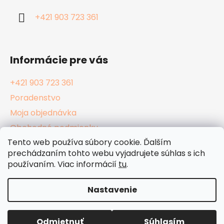
i
+421 903 723 361
e
Informácie pre vás
+421 903 723 361
Poradenstvo
Moja objednávka
Obchodné podmienky
Tento web používa súbory cookie. Ďalším
Reklamačný poriadok
prechádzaním tohto webu vyjadrujete súhlas s ich
Podmienky ochrany osobných údajov
používaním. Viac informácií
tu
.
Kamenné Hula Shopy
Nastavenie
Vytvoril Shoptet
Odmietnuť
Súhlasím