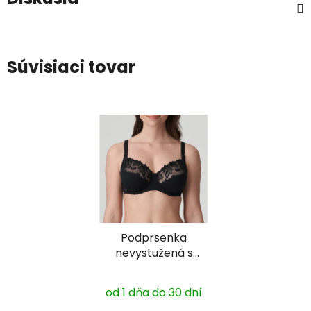
Súvisiaci tovar
Podprsenka
nevystužená s
kosticou Deauville
0161811
od 1 dňa do 30 dní