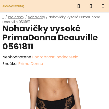
Prejsť
Hľadať
NÁKUP
na
obsah
KOŠÍK
Domov
/
Pre dámy
/
Nohavičky
/
Nohavičky vysoké PrimaDonna
Deauville 0561811
Nohavičky vysoké
PrimaDonna Deauville
0561811
Priemerné
Neohodnotené
Podrobnosti hodnotenia
hodnotenie
Značka:
Prima Donna
produktu
je
0,0
z
5
hviezdičiek.