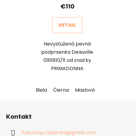
€110
DETAIL
Nevystužená pevná
podprsenka Deauville
0161810/11 od značky
PRIMADONNA
Biela
Čierna
Maslová
Telová
Z
á
Kontakt
p
ä
hula.shop.rybarska
@
gmail.com
t