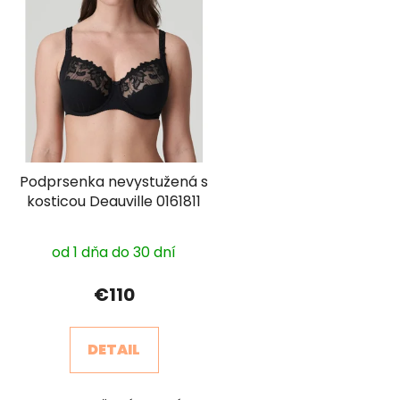
Podprsenka nevystužená s
kosticou Deauville 0161811
od 1 dňa do 30 dní
€110
DETAIL