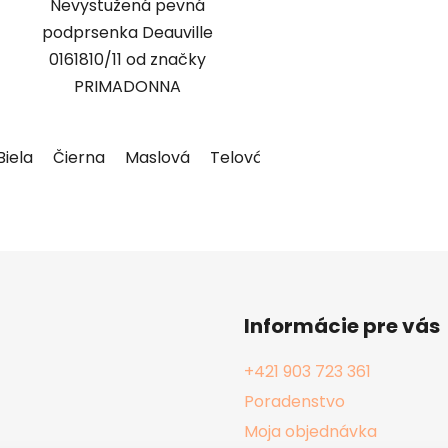
Nevystužená pevná
podprsenka Deauville
0161810/11 od značky
PRIMADONNA
Biela
Čierna
Maslová
Telová
Informácie pre vás
+421 903 723 361
Poradenstvo
Moja objednávka