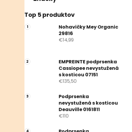
Top 5 produktov
Nohavičky Mey Organic
29816
€14,99
EMPREINTE podprsenka
Cassiopee nevystužená
s kosticou 07151
€135,50
Podprsenka
nevystužená s kosticou
Deauville 0161811
€110
Podprsenka