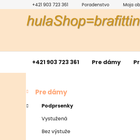
Prejsť
+421 903 723 361
Poradenstvo
Moja o
na
obsah
+421 903 723 361
Pre dámy
P
B
K
Preskočiť
Pre dámy
a
kategórie
o
t
č
Podprsenky
e
n
g
Vystužená
ý
ó
p
r
Bez výstuže
i
a