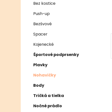
e
n
Bez kostice
e
Push-up
l
Bezšvové
Spacer
Kojenecké
Športové podprsenky
Plavky
Nohavičky
Body
Tričká a tielka
Nočné prádlo