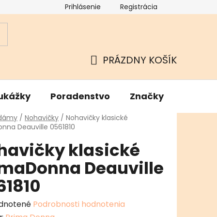
Prihlásenie
Registrácia
ok
Podmienky ochrany osobných údajov
Kamenné Hu
PRÁZDNY KOŠÍK
NÁKUPNÝ
KOŠÍK
ukážky
Poradenstvo
Značky
v
 dámy
/
Nohavičky
/
Nohavičky klasické
nna Deauville 0561810
havičky klasické
imaDonna Deauville
61810
erné
dnotené
Podrobnosti hodnotenia
enie