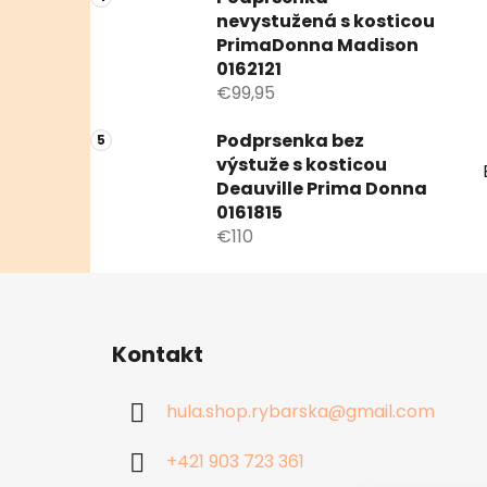
nevystužená s kosticou
PrimaDonna Madison
0162121
€99,95
Podprsenka bez
výstuže s kosticou
Deauville Prima Donna
0161815
€110
Z
á
Kontakt
p
ä
hula.shop.rybarska
@
gmail.com
t
i
+421 903 723 361
e