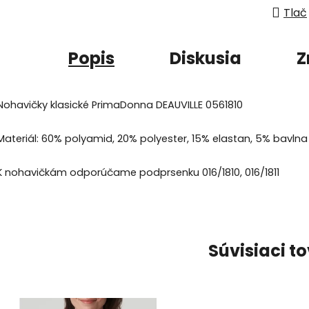
Tlač
Popis
Diskusia
Z
Nohavičky klasické PrimaDonna DEAUVILLE 0561810
Materiál: 60% polyamid, 20% polyester, 15% elastan, 5% bavlna
K nohavičkám odporúčame podprsenku 016/1810, 016/1811
Súvisiaci t