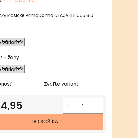
a:
Prima Donna
tu
ky klasické PrimaDonna DEAUVILLE 0561810
čiek.
ť - ženy
pnosť
Zvoľte variant
4,95
tková cena:
DO KOŠÍKA