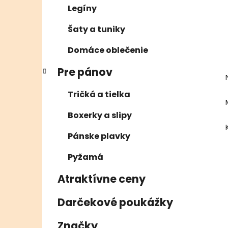
Legíny
Šaty a tuniky
Domáce oblečenie
Pre pánov
Tričká a tielka
Boxerky a slipy
Pánske plavky
Pyžamá
Atraktívne ceny
Darčekové poukážky
Značky