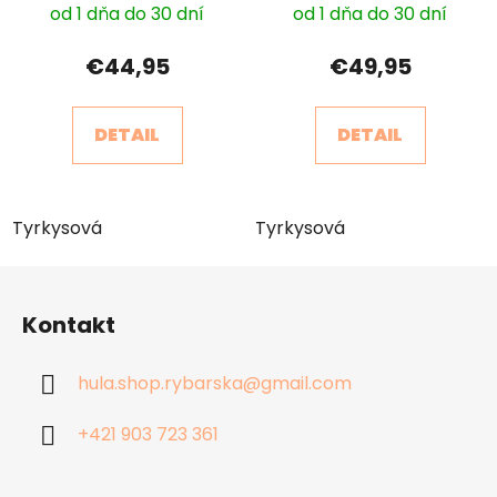
od 1 dňa do 30 dní
od 1 dňa do 30 dní
€44,95
€49,95
DETAIL
DETAIL
Tyrkysová
Tyrkysová
Z
á
Kontakt
p
ä
hula.shop.rybarska
@
gmail.com
t
i
+421 903 723 361
e