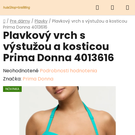
Prejsť
Hľadať
NÁKUP
na
obsah
KOŠÍK
Domov
/
Pre dámy
/
Plavky
/
Plavkový vrch s výstužou a kosticou
Prima Donna 4013616
Plavkový vrch s
výstužou a kosticou
Prima Donna 4013616
Priemerné
Neohodnotené
Podrobnosti hodnotenia
hodnotenie
Značka:
Prima Donna
produktu
NOVINKA
je
0,0
z
5
hviezdičiek.