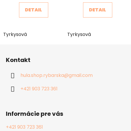
DETAIL
DETAIL
Tyrkysová
Tyrkysová
Z
á
Kontakt
p
ä
hula.shop.rybarska
@
gmail.com
t
i
+421 903 723 361
e
Informácie pre vás
+421 903 723 361