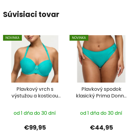
Súvisiaci tovar
NOVINKA
NOVINKA
Plavkový vrch s
Plavkový spodok
výstužou a kosticou
klasický Prima Donna
Prima Donna 4013616
4013650
od 1 dňa do 30 dní
od 1 dňa do 30 dní
€99,95
€44,95