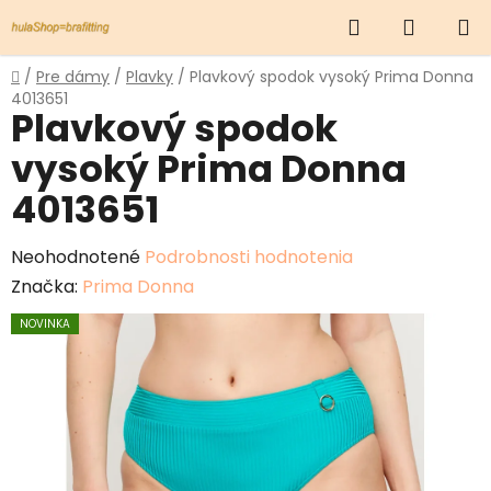
Prejsť
Hľadať
NÁKUP
na
obsah
KOŠÍK
Domov
/
Pre dámy
/
Plavky
/
Plavkový spodok vysoký Prima Donna
4013651
Plavkový spodok
vysoký Prima Donna
4013651
Priemerné
Neohodnotené
Podrobnosti hodnotenia
hodnotenie
Značka:
Prima Donna
produktu
NOVINKA
je
0,0
z
5
hviezdičiek.