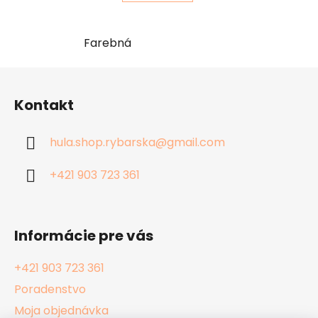
Farebná
Z
á
Kontakt
p
ä
hula.shop.rybarska
@
gmail.com
t
i
+421 903 723 361
e
Informácie pre vás
+421 903 723 361
Poradenstvo
Moja objednávka