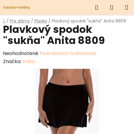
Prejsť
Hľadať
NÁKUP
na
obsah
KOŠÍK
Domov
/
Pre dámy
/
Plavky
/
Plavkový spodok "sukňa" Anita 8809
Plavkový spodok
"sukňa" Anita 8809
Priemerné
Neohodnotené
Podrobnosti hodnotenia
hodnotenie
Značka:
Anita
produktu
je
0,0
z
5
hviezdičiek.