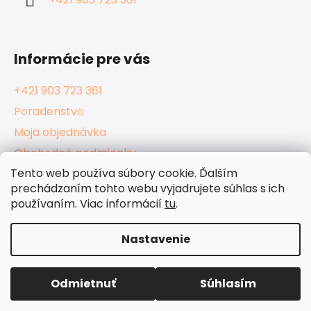
+421 903 723 361
e
Informácie pre vás
+421 903 723 361
Poradenstvo
Moja objednávka
Obchodné podmienky
Tento web používa súbory cookie. Ďalším
Reklamačný poriadok
prechádzaním tohto webu vyjadrujete súhlas s ich
Podmienky ochrany osobných údajov
používaním. Viac informácií
tu
.
Kamenné Hula Shopy
Nastavenie
Vytvoril Shoptet
Odmietnuť
Súhlasím
Copyright 2026
HulaShop.sk
. Všetky práva
vyhradené.
Upraviť nastavenie cookies