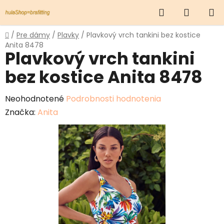
Prejsť
Hľadať
NÁKUP
na
obsah
KOŠÍK
Domov
/
Pre dámy
/
Plavky
/
Plavkový vrch tankini bez kostice
Anita 8478
Plavkový vrch tankini
bez kostice Anita 8478
Priemerné
Neohodnotené
Podrobnosti hodnotenia
hodnotenie
Značka:
Anita
produktu
je
0,0
z
5
hviezdičiek.