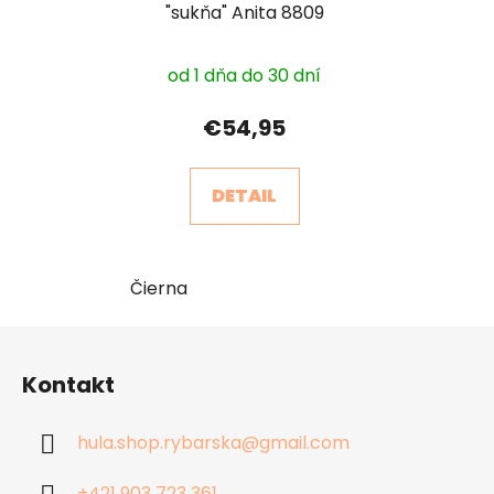
"sukňa" Anita 8809
od 1 dňa do 30 dní
€54,95
DETAIL
Čierna
Z
á
Kontakt
p
ä
hula.shop.rybarska
@
gmail.com
t
i