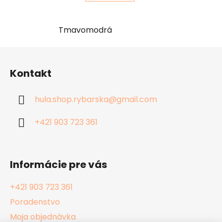
Tmavomodrá
Z
á
Kontakt
p
ä
hula.shop.rybarska
@
gmail.com
t
i
+421 903 723 361
e
Informácie pre vás
+421 903 723 361
Poradenstvo
Moja objednávka