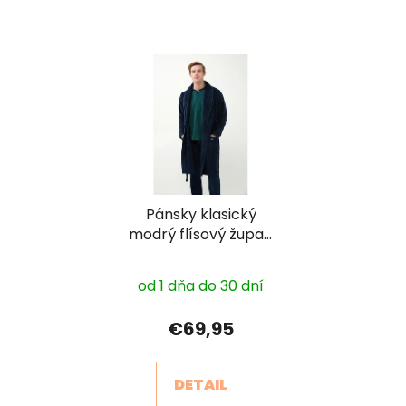
Pánsky klasický
modrý flísový župan
21607
od 1 dňa do 30 dní
€69,95
DETAIL