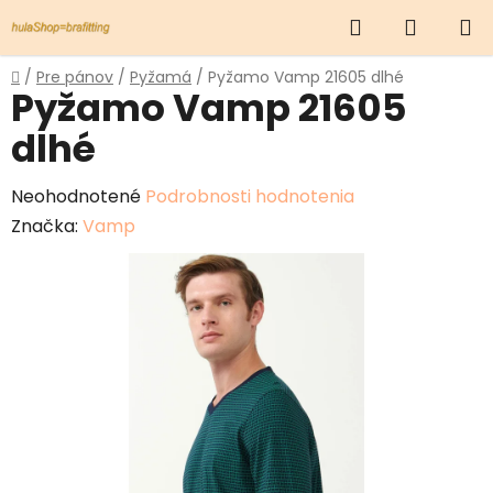
Prejsť
Hľadať
NÁKUP
na
obsah
KOŠÍK
Domov
/
Pre pánov
/
Pyžamá
/
Pyžamo Vamp 21605 dlhé
Pyžamo Vamp 21605
dlhé
Priemerné
Neohodnotené
Podrobnosti hodnotenia
hodnotenie
Značka:
Vamp
produktu
je
0,0
z
5
hviezdičiek.