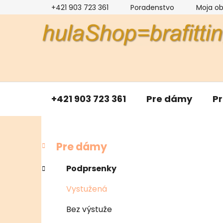
Prejsť
+421 903 723 361
Poradenstvo
Moja o
na
obsah
+421 903 723 361
Pre dámy
P
B
K
Preskočiť
Pre dámy
a
kategórie
o
t
č
Podprsenky
e
n
g
Vystužená
ý
ó
p
r
Bez výstuže
i
a