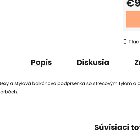
€9
Jedno
Tlač
Popis
Diskusia
Z
Sexy a štýlová balkónová podprsenka so strečovým tylom a 
farbách.
Súvisiaci t