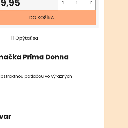
9,95
tková cena:
DO KOŠÍKA
Opýtať sa
načka
Prima Donna
abstraktnou potlačou vo výrazných
ovar