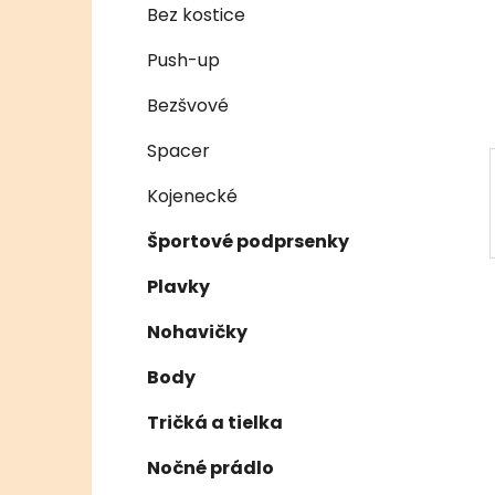
e
n
Bez kostice
e
Push-up
l
Bezšvové
Spacer
Kojenecké
Športové podprsenky
Plavky
Nohavičky
Body
Tričká a tielka
Nočné prádlo