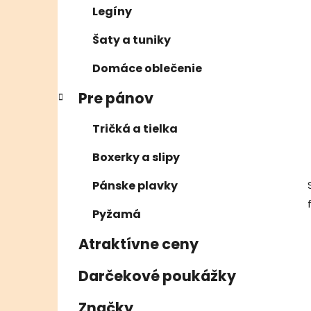
Legíny
Šaty a tuniky
Domáce oblečenie
Pre pánov
Tričká a tielka
Boxerky a slipy
Pánske plavky
Pyžamá
Atraktívne ceny
Darčekové poukážky
Značky