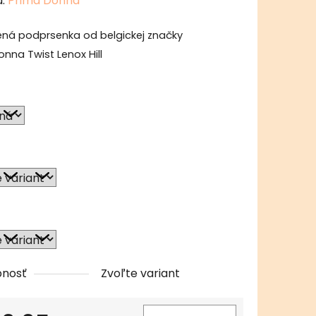
a:
Prima Donna
tu
ená podprsenka od belgickej značky
nna Twist Lenox Hill
čiek.
pnosť
Zvoľte variant