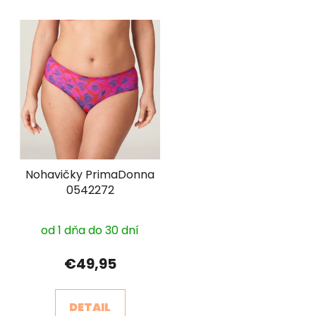
Nohavičky PrimaDonna
0542272
od 1 dňa do 30 dní
€49,95
DETAIL