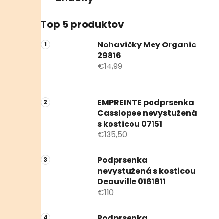
Top 5 produktov
Nohavičky Mey Organic
29816
€14,99
EMPREINTE podprsenka
Cassiopee nevystužená
s kosticou 07151
€135,50
Podprsenka
nevystužená s kosticou
Deauville 0161811
€110
Podprsenka