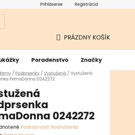
Prihlásenie
Registrácia
ok
Podmienky ochrany osobných údajov
Kamenné Hu
PRÁZDNY KOŠÍK
NÁKUPNÝ
KOŠÍK
ukážky
Poradenstvo
Značky
v
 dámy
/
Podprsenky
/
Vystužená
/
Vystužená
enka PrimaDonna 0242272
stužená
dprsenka
imaDonna 0242272
erné
dnotené
Podrobnosti hodnotenia
enie