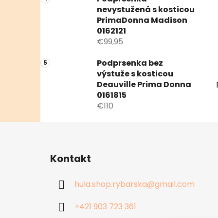
nevystužená s kosticou
PrimaDonna Madison
0162121
€99,95
Podprsenka bez
výstuže s kosticou
Deauville Prima Donna
0161815
€110
Z
á
Kontakt
p
ä
hula.shop.rybarska
@
gmail.com
t
i
+421 903 723 361
e