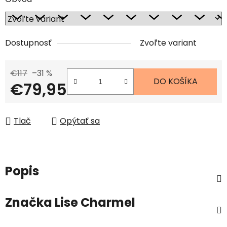
Dostupnosť
Zvoľte variant
€117
–31 %
DO KOŠÍKA
€79,95
Jednotková cena:
Tlač
Opýtať sa
Popis
Značka
Lise Charmel