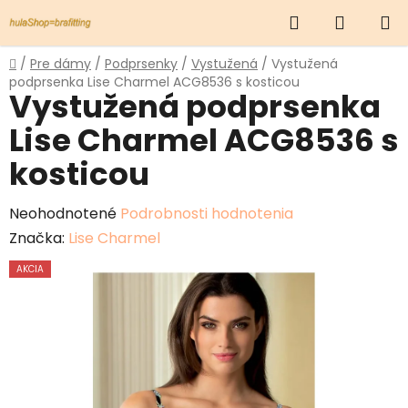
Prejsť
Hľadať
NÁKUP
na
obsah
KOŠÍK
Domov
/
Pre dámy
/
Podprsenky
/
Vystužená
/
Vystužená
podprsenka Lise Charmel ACG8536 s kosticou
Vystužená podprsenka
Lise Charmel ACG8536 s
kosticou
Priemerné
Neohodnotené
Podrobnosti hodnotenia
hodnotenie
Značka:
Lise Charmel
produktu
AKCIA
je
0,0
z
5
hviezdičiek.