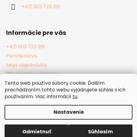
i
+421 903 723 361
e
Informácie pre vás
+421 903 723 361
Poradenstvo
Moja objednávka
Obchodné podmienky
Tento web používa súbory cookie. Ďalším
Reklamačný poriadok
prechádzaním tohto webu vyjadrujete súhlas s ich
Podmienky ochrany osobných údajov
používaním. Viac informácií
tu
.
Kamenné Hula Shopy
Nastavenie
Vytvoril Shoptet
Odmietnuť
Súhlasím
Copyright 2026
HulaShop.sk
. Všetky práva