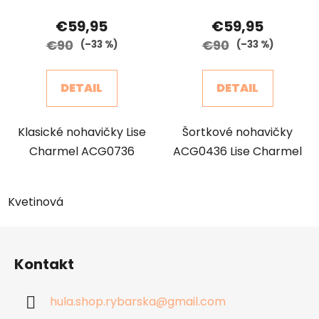
€59,95
€59,95
€90
€90
(–33 %)
(–33 %)
DETAIL
DETAIL
Klasické nohavičky Lise
Šortkové nohavičky
Charmel ACG0736
ACG0436 Lise Charmel
Kvetinová
Z
á
Kontakt
p
ä
hula.shop.rybarska
@
gmail.com
t