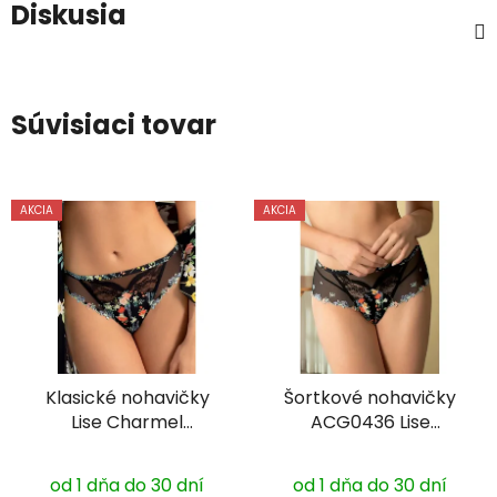
Diskusia
Súvisiaci tovar
AKCIA
AKCIA
Klasické nohavičky
Šortkové nohavičky
Lise Charmel
ACG0436 Lise
ACG0736
Charmel
od 1 dňa do 30 dní
od 1 dňa do 30 dní