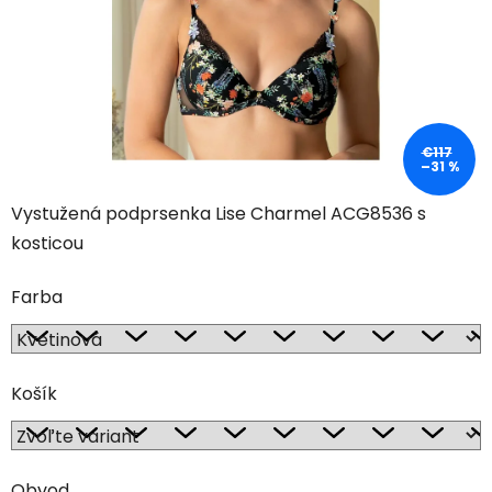
€117
–31 %
Vystužená podprsenka Lise Charmel ACG8536 s
kosticou
Farba
Košík
Obvod