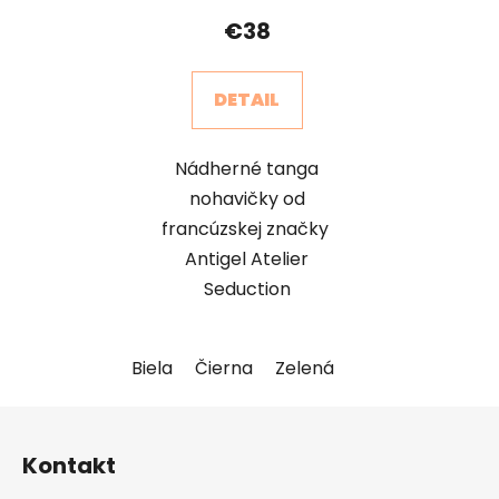
€38
DETAIL
Nádherné tanga
nohavičky od
francúzskej značky
Antigel Atelier
Seduction
Biela
Čierna
Zelená
Z
á
Kontakt
p