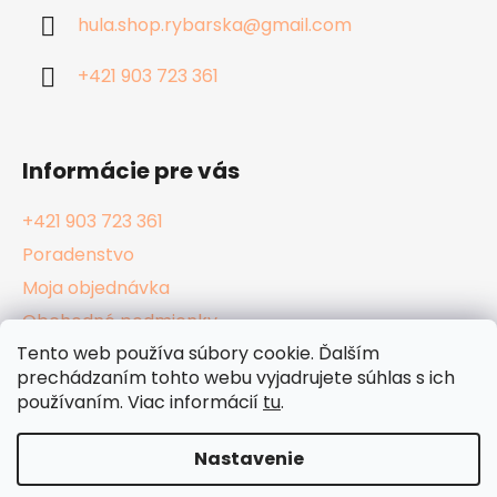
ä
hula.shop.rybarska
@
gmail.com
t
i
+421 903 723 361
e
Informácie pre vás
+421 903 723 361
Poradenstvo
Moja objednávka
Obchodné podmienky
Tento web používa súbory cookie. Ďalším
Reklamačný poriadok
prechádzaním tohto webu vyjadrujete súhlas s ich
Podmienky ochrany osobných údajov
používaním. Viac informácií
tu
.
Kamenné Hula Shopy
Nastavenie