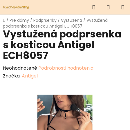
Prejsť
Hľadať
NÁKUP
na
obsah
KOŠÍK
Domov
/
Pre dámy
/
Podprsenky
/
Vystužená
/
Vystužená
podprsenka s kosticou Antigel ECH8057
Vystužená podprsenka
s kosticou Antigel
ECH8057
Priemerné
Neohodnotené
Podrobnosti hodnotenia
hodnotenie
Značka:
Antigel
produktu
je
0,0
z
5
hviezdičiek.