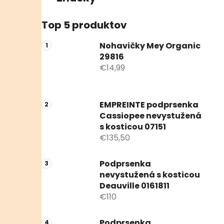
Top 5 produktov
Nohavičky Mey Organic
29816
€14,99
EMPREINTE podprsenka
Cassiopee nevystužená
s kosticou 07151
€135,50
Podprsenka
nevystužená s kosticou
Deauville 0161811
€110
Podprsenka