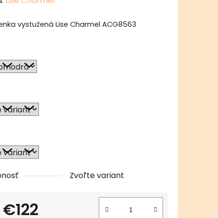
a:
Lise Charmel
tu
enka vystužená Lise Charmel ACG8563
čiek.
pnosť
Zvoľte variant
d
€122