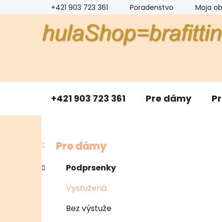
Prejsť
+421 903 723 361
Poradenstvo
Moja o
na
obsah
+421 903 723 361
Pre dámy
P
B
K
Preskočiť
Pre dámy
a
kategórie
o
t
č
Podprsenky
e
n
g
Vystužená
ý
ó
p
r
Bez výstuže
i
a