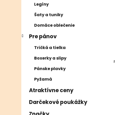
Legíny
Šaty a tuniky
Domáce oblečenie
Pre pánov
Tričká a tielka
Boxerky a slipy
Pánske plavky
Pyžamá
Atraktívne ceny
Darčekové poukážky
Značky