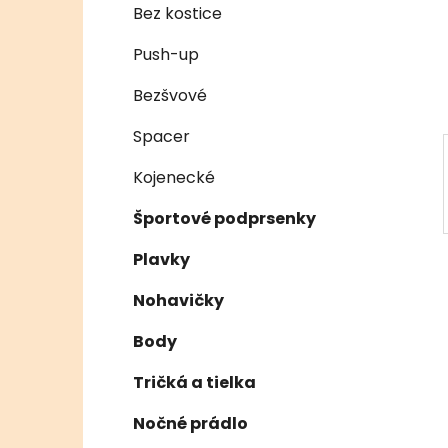
e
n
Bez kostice
e
Push-up
l
Bezšvové
Spacer
Kojenecké
Športové podprsenky
Plavky
Nohavičky
Body
Tričká a tielka
Nočné prádlo