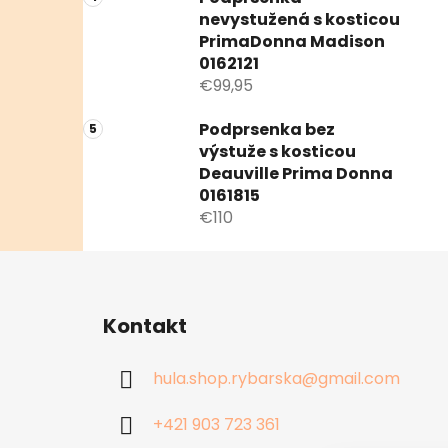
nevystužená s kosticou
PrimaDonna Madison
0162121
€99,95
Podprsenka bez
výstuže s kosticou
Deauville Prima Donna
0161815
€110
Z
á
Kontakt
p
ä
hula.shop.rybarska
@
gmail.com
t
i
+421 903 723 361
e