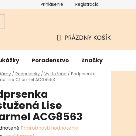
Prihlásenie
Registrácia
ok
Podmienky ochrany osobných údajov
Kamenné Hu
PRÁZDNY KOŠÍK
NÁKUPNÝ
KOŠÍK
ukážky
Poradenstvo
Značky
v
 dámy
/
Podprsenky
/
Vystužená
/
Podprsenka
ená Lise Charmel ACG8563
dprsenka
stužená Lise
armel ACG8563
erné
dnotené
Podrobnosti hodnotenia
enie