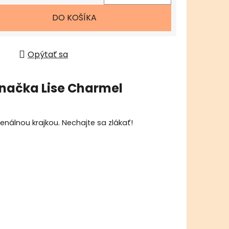
tková cena:
DO KOŠÍKA
Opýtať sa
načka
Lise Charmel
álnou krajkou. Nechajte sa zlákať!