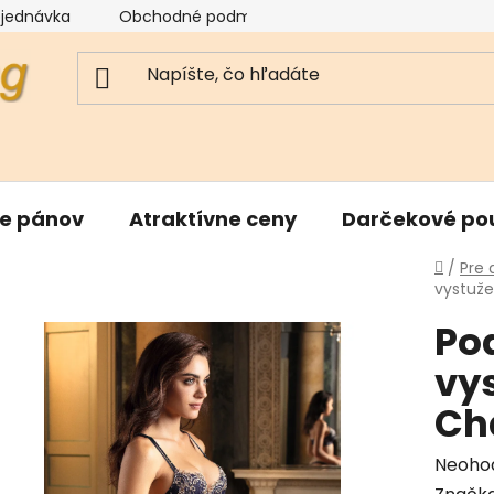
bjednávka
Obchodné podmienky
Reklamačný poriad
re pánov
Atraktívne ceny
Darčekové po
Domo
/
Pre
vystuž
Po
vy
Ch
Priem
Neoho
hodnot