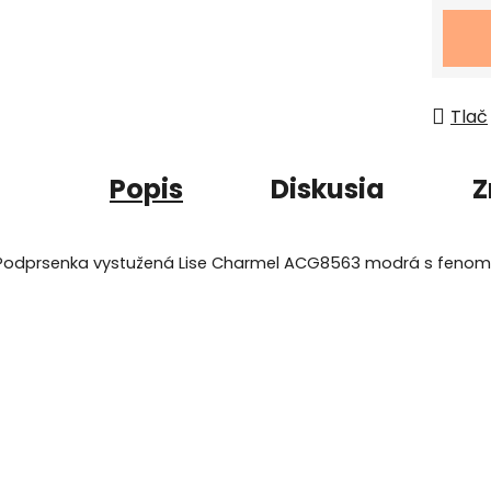
Jedno
Tlač
Popis
Diskusia
Z
Podprsenka vystužená Lise Charmel ACG8563 modrá s fenomen