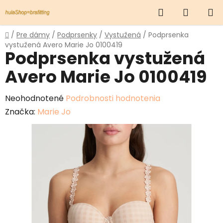
Prejsť
Hľadať
NÁKUP
na
obsah
KOŠÍK
Domov
/
Pre dámy
/
Podprsenky
/
Vystužená
/
Podprsenka
vystužená Avero Marie Jo 0100419
Podprsenka vystužená
Avero Marie Jo 0100419
Priemerné
Neohodnotené
Podrobnosti hodnotenia
hodnotenie
Značka:
Marie Jo
produktu
je
0,0
z
5
hviezdičiek.