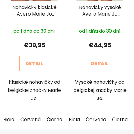
Nohavičky klasické
Nohavičky vysoké
Avero Marie Jo
Avero Marie Jo
0500410
0500411
od 1 dňa do 30 dní
od 1 dňa do 30 dní
€39,95
€44,95
DETAIL
DETAIL
Klasické nohavičky od
Vysoké nohavičky od
belgickej značky Marie
belgickej značky Marie
Jo.
Jo.
Biela
Červená
Čierna
Maslová
Biela
Červená
Modrá
Čierna
Ružová
Z