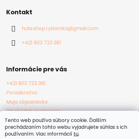
á
Kontakt
p
ä
hula.shop.rybarska
@
gmail.com
t
i
+421 903 723 361
e
Informácie pre vás
+421 903 723 361
Poradenstvo
Moja objednávka
Obchodné podmienky
Tento web používa súbory cookie. Ďalším
Reklamačný poriadok
prechádzaním tohto webu vyjadrujete súhlas s ich
Podmienky ochrany osobných údajov
používaním. Viac informácií
tu
.