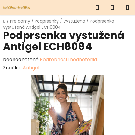
Prejsť
Hľadať
NÁKUP
na
obsah
KOŠÍK
Domov
/
Pre dámy
/
Podprsenky
/
Vystužená
/
Podprsenka
vystužená Antigel ECH8084
Podprsenka vystužená
Antigel ECH8084
Priemerné
Neohodnotené
Podrobnosti hodnotenia
hodnotenie
Značka:
Antigel
produktu
je
0,0
z
5
hviezdičiek.