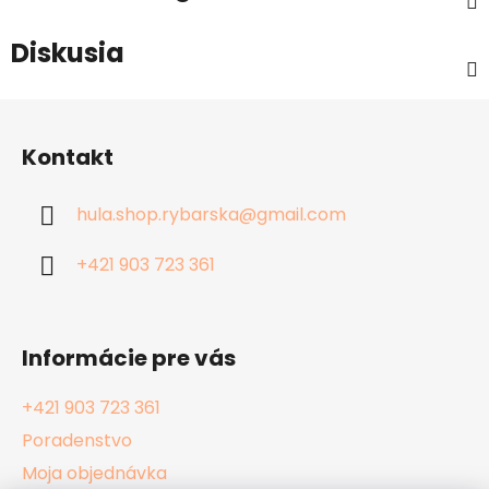
Diskusia
Z
á
Kontakt
p
ä
hula.shop.rybarska
@
gmail.com
t
i
+421 903 723 361
e
Informácie pre vás
+421 903 723 361
Poradenstvo
Moja objednávka