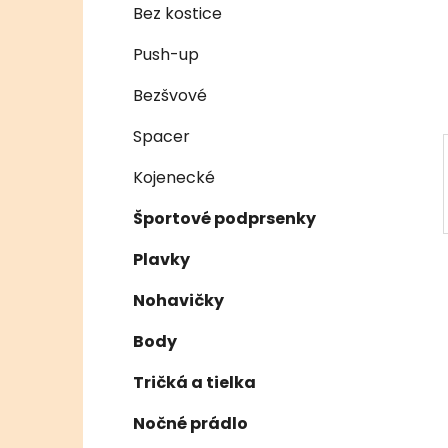
e
n
Bez kostice
e
Push-up
l
Bezšvové
Spacer
Kojenecké
Športové podprsenky
Plavky
Nohavičky
Body
Tričká a tielka
Nočné prádlo