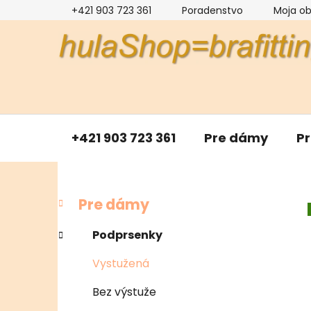
Prejsť
+421 903 723 361
Poradenstvo
Moja o
na
obsah
+421 903 723 361
Pre dámy
P
B
K
Preskočiť
Pre dámy
a
kategórie
o
t
č
Podprsenky
e
n
g
Vystužená
ý
ó
p
r
Bez výstuže
i
a