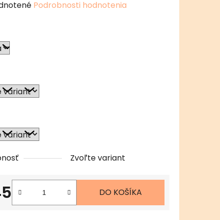
erné
dnotené
Podrobnosti hodnotenia
enie
tu
čiek.
pnosť
Zvoľte variant
45
DO KOŠÍKA
tková cena: