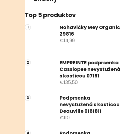
Top 5 produktov
Nohavičky Mey Organic
29816
€14,99
EMPREINTE podprsenka
Cassiopee nevystužená
s kosticou 07151
€135,50
Podprsenka
nevystužená s kosticou
Deauville 0161811
€110
Podprsenka