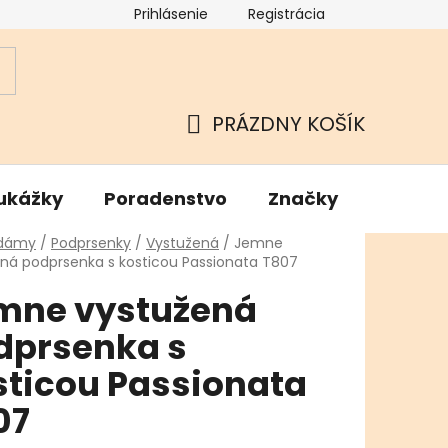
Prihlásenie
Registrácia
ok
Podmienky ochrany osobných údajov
Kamenné Hu
PRÁZDNY KOŠÍK
NÁKUPNÝ
KOŠÍK
ukážky
Poradenstvo
Značky
v
 dámy
/
Podprsenky
/
Vystužená
/
Jemne
ná podprsenka s kosticou Passionata T807
mne vystužená
dprsenka s
sticou Passionata
07