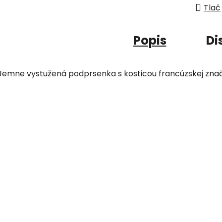
Tlač
Popis
Di
Jemne vystužená podprsenka s kosticou francúzskej zna