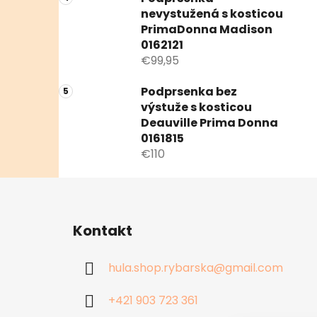
nevystužená s kosticou
PrimaDonna Madison
0162121
€99,95
Podprsenka bez
výstuže s kosticou
Deauville Prima Donna
0161815
€110
Z
á
Kontakt
p
ä
hula.shop.rybarska
@
gmail.com
t
i
+421 903 723 361
e