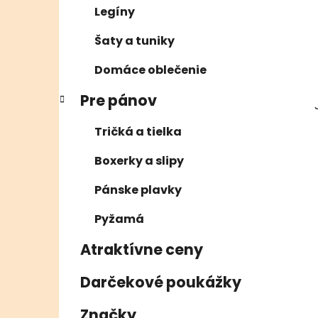
Legíny
Šaty a tuniky
Domáce oblečenie
Pre pánov
Tričká a tielka
Boxerky a slipy
Pánske plavky
Pyžamá
Atraktívne ceny
Darčekové poukážky
Značky