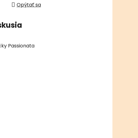
Opýtať sa
skusia
čky Passionata