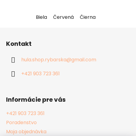
Biela
Červená
Čierna
Maslová
Tel
Z
á
Kontakt
p
ä
hula.shop.rybarska
@
gmail.com
t
i
+421 903 723 361
e
Informácie pre vás
+421 903 723 361
Poradenstvo
Moja objednávka