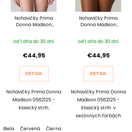
Nohavičky Prima
Nohavičky Prima
Donna Madison
Donna Madison
0562125
0562125 sezónne
farby
od 1 dňa do 30 dní
od 1 dňa do 30 dní
€44,95
€44,95
DETAIL
DETAIL
Nohavičky Prima Donna
Nohavičky Prima Donna
Madison 0562125 -
Madison 0562125 -
klasický strih.
klasický strih v
sezónnych farbách
Biela
Červená
Čierna
Maslová
Telová