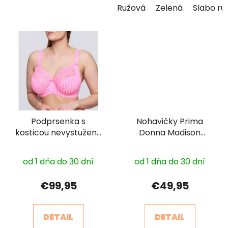
Ružová
Zelená
Slabo ru
Podprsenka s
Nohavičky Prima
kosticou nevystužená
Donna Madison
Madison Prima Donna
0562126
0162121 sezónne farby
od 1 dňa do 30 dní
od 1 dňa do 30 dní
€99,95
€49,95
DETAIL
DETAIL