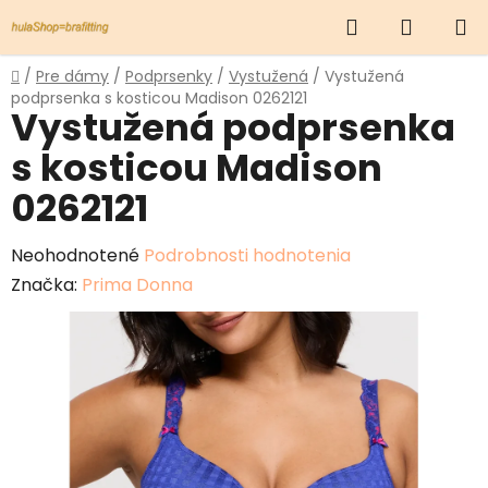
Prejsť
Hľadať
NÁKUP
na
obsah
KOŠÍK
Domov
/
Pre dámy
/
Podprsenky
/
Vystužená
/
Vystužená
podprsenka s kosticou Madison 0262121
Vystužená podprsenka
s kosticou Madison
0262121
Priemerné
Neohodnotené
Podrobnosti hodnotenia
hodnotenie
Značka:
Prima Donna
produktu
je
0,0
z
5
hviezdičiek.