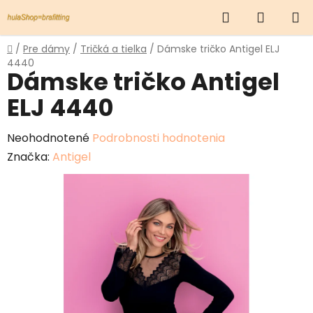
Prejsť
Hľadať
NÁKUP
na
obsah
KOŠÍK
Domov
/
Pre dámy
/
Tričká a tielka
/
Dámske tričko Antigel ELJ
4440
Dámske tričko Antigel
ELJ 4440
Priemerné
Neohodnotené
Podrobnosti hodnotenia
hodnotenie
Značka:
Antigel
produktu
je
0,0
z
5
hviezdičiek.