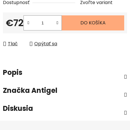
Dostupnosť
Zvoľte variant
€72
DO KOŠÍKA
Jednotková cena:
Tlač
Opýtať sa
Popis
Značka
Antigel
Diskusia
Z