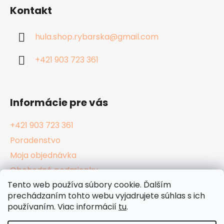
á
Kontakt
p
ä
hula.shop.rybarska
@
gmail.com
t
i
+421 903 723 361
e
Informácie pre vás
+421 903 723 361
Poradenstvo
Moja objednávka
Obchodné podmienky
Tento web používa súbory cookie. Ďalším
Reklamačný poriadok
prechádzaním tohto webu vyjadrujete súhlas s ich
Podmienky ochrany osobných údajov
používaním. Viac informácií
tu
.
Kamenné Hula Shopy