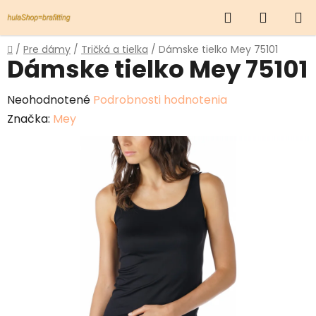
Prejsť
Hľadať
NÁKUP
na
obsah
KOŠÍK
Domov
/
Pre dámy
/
Tričká a tielka
/
Dámske tielko Mey 75101
Dámske tielko Mey 75101
Priemerné
Neohodnotené
Podrobnosti hodnotenia
hodnotenie
Značka:
Mey
produktu
je
0,0
z
5
hviezdičiek.