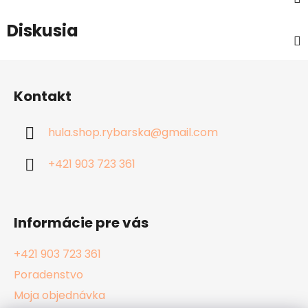
Diskusia
Z
á
Kontakt
p
ä
hula.shop.rybarska
@
gmail.com
t
i
+421 903 723 361
e
Informácie pre vás
+421 903 723 361
Poradenstvo
Moja objednávka