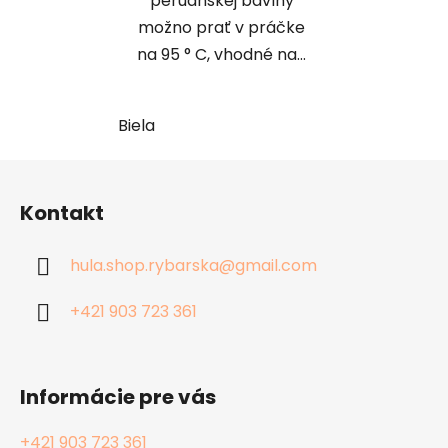
peruánskej bavlny
možno prať v práčke
na 95 ° C, vhodné na...
Biela
Z
á
Kontakt
p
ä
hula.shop.rybarska
@
gmail.com
t
i
+421 903 723 361
e
Informácie pre vás
+421 903 723 361