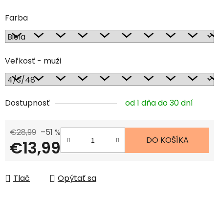
Farba
Veľkosť - muži
Dostupnosť
od 1 dňa do 30 dní
€28,99
–51 %
DO KOŠÍKA
€13,99
Jednotková cena:
Tlač
Opýtať sa