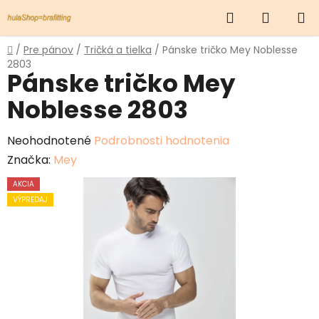
Prejsť
Hľadať
NÁKUP
na
obsah
KOŠÍK
Domov
/
Pre pánov
/
Tričká a tielka
/
Pánske tričko Mey Noblesse
2803
Pánske tričko Mey
Noblesse 2803
Priemerné
Neohodnotené
Podrobnosti hodnotenia
hodnotenie
Značka:
Mey
produktu
AKCIA
je
VÝPREDAJ
0,0
z
5
hviezdičiek.