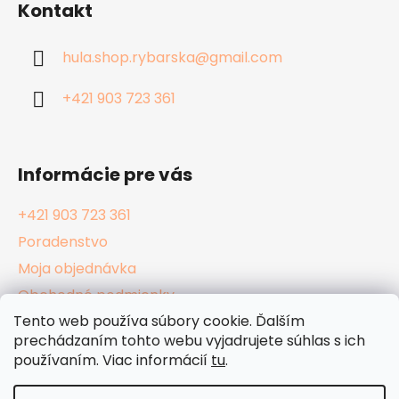
Kontakt
p
ä
hula.shop.rybarska
@
gmail.com
t
i
+421 903 723 361
e
Informácie pre vás
+421 903 723 361
Poradenstvo
Moja objednávka
Obchodné podmienky
Tento web používa súbory cookie. Ďalším
Reklamačný poriadok
prechádzaním tohto webu vyjadrujete súhlas s ich
Podmienky ochrany osobných údajov
používaním. Viac informácií
tu
.
Kamenné Hula Shopy