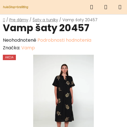
Prejsť
Hľadať
NÁKUP
na
obsah
KOŠÍK
Domov
/
Pre dámy
/
Šaty a tuniky
/
Vamp šaty 20457
Vamp šaty 20457
Priemerné
Neohodnotené
Podrobnosti hodnotenia
hodnotenie
Značka:
Vamp
produktu
AKCIA
je
0,0
z
5
hviezdičiek.