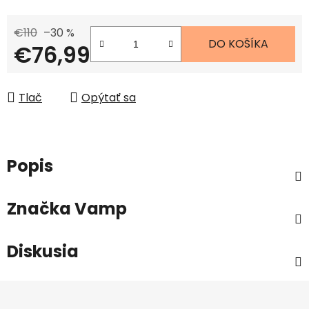
€110
–30 %
DO KOŠÍKA
€76,99
Jednotková cena:
Tlač
Opýtať sa
Popis
Značka
Vamp
Diskusia
Z
á