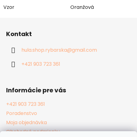
Vzor
Oranžová
Z
á
Kontakt
p
ä
hula.shop.rybarska
@
gmail.com
t
i
+421 903 723 361
e
Informácie pre vás
+421 903 723 361
Poradenstvo
Moja objednávka
Obchodné podmienky