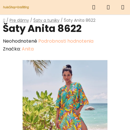
Prejsť
Hľadať
NÁKUP
na
obsah
KOŠÍK
Domov
/
Pre dámy
/
Šaty a tuniky
/
Šaty Anita 8622
Šaty Anita 8622
Priemerné
Neohodnotené
Podrobnosti hodnotenia
hodnotenie
Značka:
Anita
produktu
je
0,0
z
5
hviezdičiek.