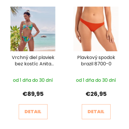
Vrchný diel plaviek
Plavkový spodok
bez kostíc Anita
brazil 8700-0
8402-1
od 1 dňa do 30 dní
od 1 dňa do 30 dní
€89,95
€26,95
DETAIL
DETAIL