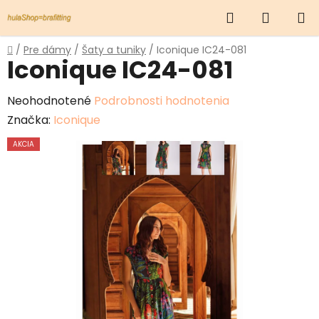
Prejsť
Hľadať
NÁKUP
na
obsah
KOŠÍK
Domov
/
Pre dámy
/
Šaty a tuniky
/
Iconique IC24-081
Iconique IC24-081
Priemerné
Neohodnotené
Podrobnosti hodnotenia
hodnotenie
Značka:
Iconique
produktu
AKCIA
je
0,0
z
5
hviezdičiek.