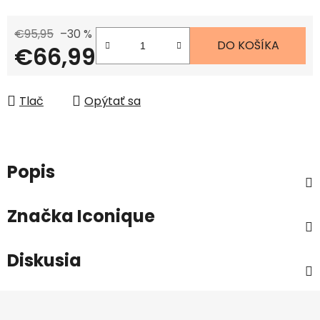
€95,95
–30 %
DO KOŠÍKA
€66,99
Jednotková cena:
Tlač
Opýtať sa
Popis
Značka
Iconique
Diskusia
Z
á