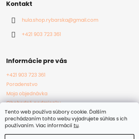
Kontakt
p
ä
hula.shop.rybarska
@
gmail.com
t
i
+421 903 723 361
e
Informácie pre vás
+421 903 723 361
Poradenstvo
Moja objednávka
Obchodné podmienky
Tento web používa súbory cookie. Ďalším
Reklamačný poriadok
prechádzaním tohto webu vyjadrujete súhlas s ich
Podmienky ochrany osobných údajov
používaním. Viac informácií
tu
.
Kamenné Hula Shopy