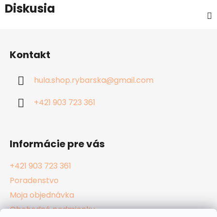
Diskusia
Z
á
Kontakt
p
ä
hula.shop.rybarska
@
gmail.com
t
i
+421 903 723 361
e
Informácie pre vás
+421 903 723 361
Poradenstvo
Moja objednávka
Obchodné podmienky