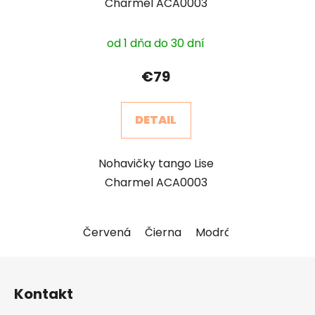
Charmel ACA0003
od 1 dňa do 30 dní
€79
DETAIL
Nohavičky tango Lise
Charmel ACA0003
Červená
Čierna
Modrá
Z
á
Kontakt
p