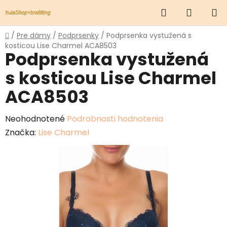
Prejsť
Hľadať
NÁKUP
na
obsah
KOŠÍK
Domov
/
Pre dámy
/
Podprsenky
/
Podprsenka vystužená s
kosticou Lise Charmel ACA8503
Podprsenka vystužená
s kosticou Lise Charmel
ACA8503
Priemerné
Neohodnotené
Podrobnosti hodnotenia
hodnotenie
Značka:
Lise Charmel
produktu
je
0,0
z
5
hviezdičiek.