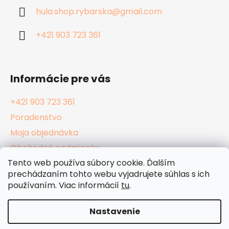
ä
hula.shop.rybarska
@
gmail.com
t
i
+421 903 723 361
e
Informácie pre vás
+421 903 723 361
Poradenstvo
Moja objednávka
Obchodné podmienky
Tento web používa súbory cookie. Ďalším
Reklamačný poriadok
prechádzaním tohto webu vyjadrujete súhlas s ich
Podmienky ochrany osobných údajov
používaním. Viac informácií
tu
.
Kamenné Hula Shopy
Nastavenie