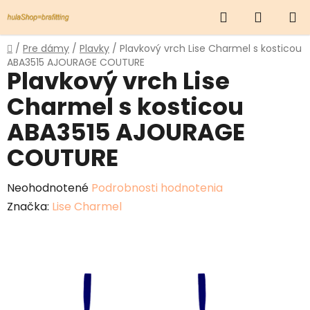
Prejsť
Hľadať
NÁKUP
na
obsah
KOŠÍK
Domov
/
Pre dámy
/
Plavky
/
Plavkový vrch Lise Charmel s kosticou
ABA3515 AJOURAGE COUTURE
Plavkový vrch Lise
Charmel s kosticou
ABA3515 AJOURAGE
COUTURE
Priemerné
Neohodnotené
Podrobnosti hodnotenia
hodnotenie
Značka:
Lise Charmel
produktu
je
0,0
z
5