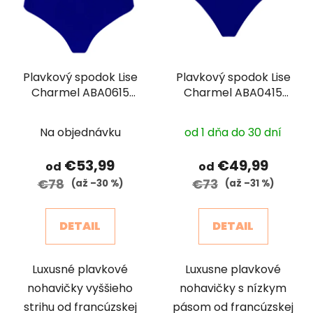
Plavkový spodok Lise
Plavkový spodok Lise
Charmel ABA0615
Charmel ABA0415
AJOURAGE COUTURE
AJOURAGE COUTURE
Na objednávku
od 1 dňa do 30 dní
€53,99
€49,99
od
od
€78
€73
(až –30 %)
(až –31 %)
DETAIL
DETAIL
Luxusné plavkové
Luxusne plavkové
nohavičky vyššieho
nohavičky s nízkym
strihu od francúzskej
pásom od francúzskej