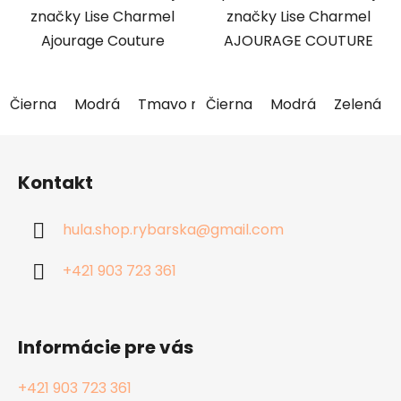
značky Lise Charmel
značky Lise Charmel
Ajourage Couture
AJOURAGE COUTURE
Čierna
Modrá
Tmavo modrá
Čierna
Zelená
Modrá
Oranžová
Zelená
Z
á
Kontakt
p
ä
hula.shop.rybarska
@
gmail.com
t
i
+421 903 723 361
e
Informácie pre vás
+421 903 723 361