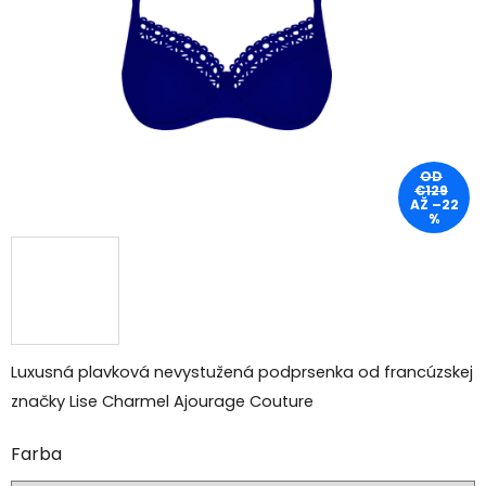
hviezdičiek.
OD
€129
AŽ –22
%
Luxusná plavková nevystužená podprsenka od francúzskej
značky Lise Charmel Ajourage Couture
Farba