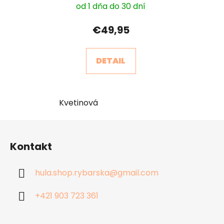
od 1 dňa do 30 dní
€49,95
DETAIL
Kvetinová
Z
á
Kontakt
p
ä
hula.shop.rybarska
@
gmail.com
t
i
+421 903 723 361
e