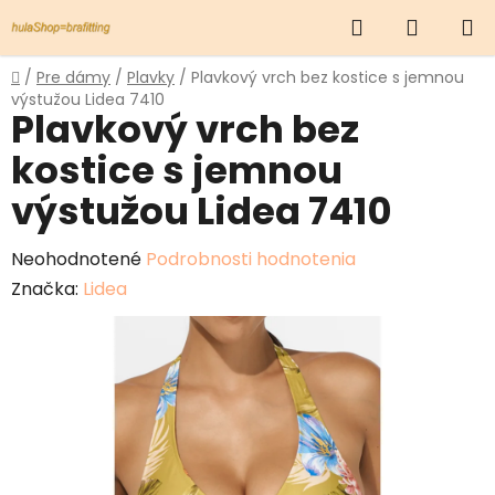
Prejsť
Hľadať
NÁKUP
na
obsah
KOŠÍK
Domov
/
Pre dámy
/
Plavky
/
Plavkový vrch bez kostice s jemnou
výstužou Lidea 7410
Plavkový vrch bez
kostice s jemnou
výstužou Lidea 7410
Priemerné
Neohodnotené
Podrobnosti hodnotenia
hodnotenie
Značka:
Lidea
produktu
je
0,0
z
5
hviezdičiek.