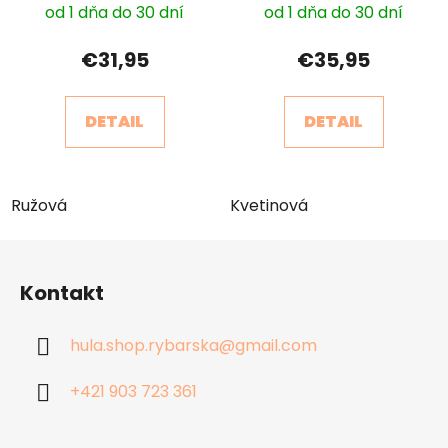
od 1 dňa do 30 dní
od 1 dňa do 30 dní
€31,95
€35,95
DETAIL
DETAIL
Ružová
Kvetinová
Z
á
Kontakt
p
ä
hula.shop.rybarska
@
gmail.com
t
i
+421 903 723 361
e