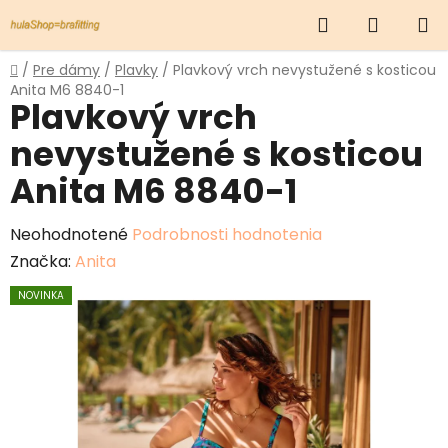
Prejsť
Hľadať
NÁKUP
na
obsah
KOŠÍK
Domov
/
Pre dámy
/
Plavky
/
Plavkový vrch nevystužené s kosticou
Anita M6 8840-1
Plavkový vrch
nevystužené s kosticou
Anita M6 8840-1
Priemerné
Neohodnotené
Podrobnosti hodnotenia
hodnotenie
Značka:
Anita
produktu
NOVINKA
je
0,0
z
5
hviezdičiek.