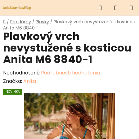
Prejsť
Hľadať
NÁKUP
na
obsah
KOŠÍK
Domov
/
Pre dámy
/
Plavky
/
Plavkový vrch nevystužené s kosticou
Anita M6 8840-1
Plavkový vrch
nevystužené s kosticou
Anita M6 8840-1
Priemerné
Neohodnotené
Podrobnosti hodnotenia
hodnotenie
Značka:
Anita
produktu
NOVINKA
je
0,0
z
5
hviezdičiek.