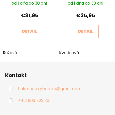
od 1 dňa do 30 dní
od 1 dňa do 30 dní
€31,95
€35,95
DETAIL
DETAIL
Ružová
Kvetinová
Z
á
Kontakt
p
ä
hula.shop.rybarska
@
gmail.com
t
i
+421 903 723 361
e