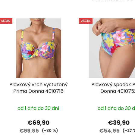
AKCIA
AKCIA
Plavkový vrch vystužený
Plavkový spodok 
Prima Donna 4010716
Donna 401075
od 1 dňa do 30 dní
od 1 dňa do 30 
€69,90
€39,90
€99,95
€54,95
(–30 %)
(–27 