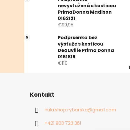
nevystužená s kosticou
PrimaDonna Madison
0162121
€99,95
Podprsenka bez
výstuže s kosticou
Deauville Prima Donna
0161815
€110
Z
á
Kontakt
p
ä
hula.shop.rybarska
@
gmail.com
t
i
+421 903 723 361
e