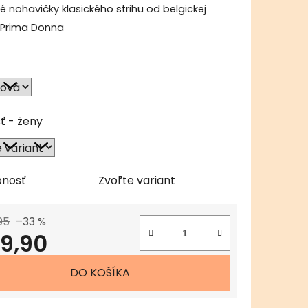
é nohavičky klasického strihu od belgickej
 Prima Donna
čiek.
ť - ženy
pnosť
Zvoľte variant
95
–33 %
9,90
tková cena:
DO KOŠÍKA