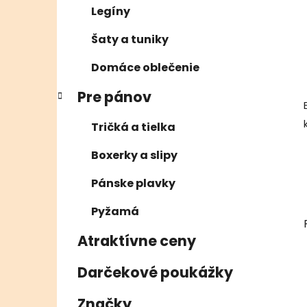
Legíny
Šaty a tuniky
Domáce oblečenie
Pre pánov
Tričká a tielka
Boxerky a slipy
Pánske plavky
Pyžamá
Atraktívne ceny
Darčekové poukážky
Značky