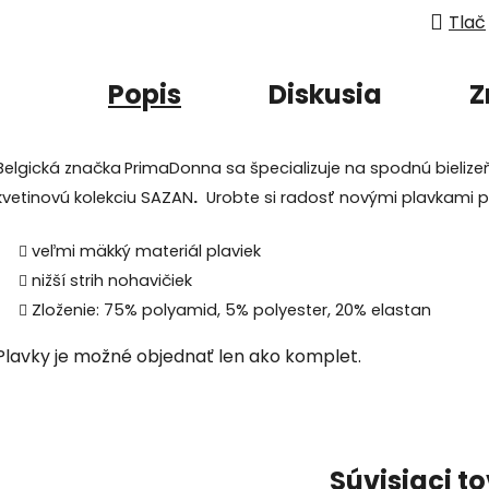
Tlač
Popis
Diskusia
Z
Belgická značka
PrimaDonna sa špecializuje na spodnú bielizeň
kvetinovú kolekciu SAZAN
.
Urobte si radosť novými plavkami pr
veľmi mäkký materiál plaviek
nižší strih nohavičiek
Zloženie: 75% polyamid, 5% polyester, 20% elastan
Plavky je možné objednať len ako komplet.
Súvisiaci t