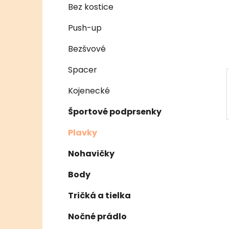
e
n
Bez kostice
e
Push-up
l
Bezšvové
Spacer
Kojenecké
Športové podprsenky
Plavky
Nohavičky
Body
Tričká a tielka
Nočné prádlo