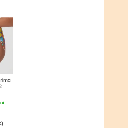
Prima
2
dní
%)