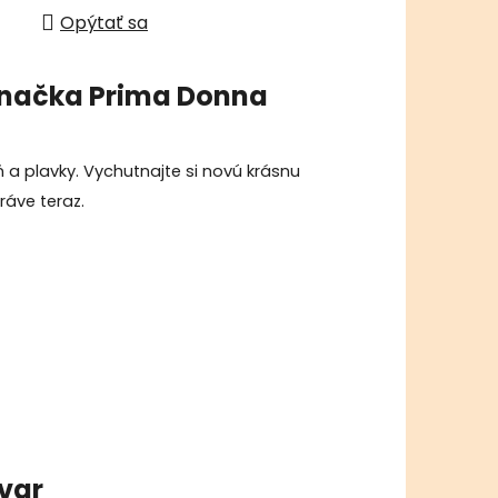
Opýtať sa
načka
Prima Donna
 a plavky. Vychutnajte si novú krásnu
áve teraz.
ovar