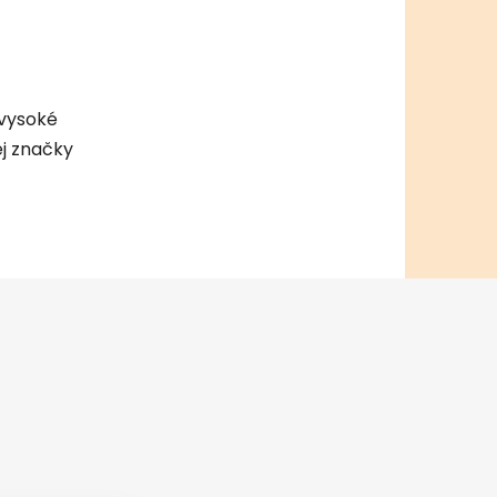
vysoké
j značky