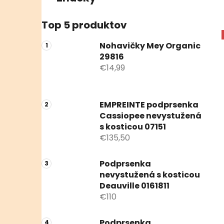
Top 5 produktov
Nohavičky Mey Organic
29816
€14,99
EMPREINTE podprsenka
Cassiopee nevystužená
s kosticou 07151
€135,50
Podprsenka
nevystužená s kosticou
Deauville 0161811
€110
Podprsenka