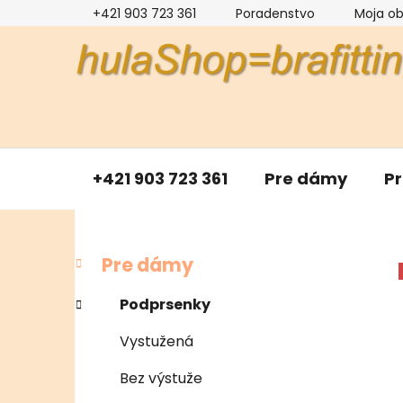
Prejsť
+421 903 723 361
Poradenstvo
Moja o
na
obsah
+421 903 723 361
Pre dámy
P
B
K
Preskočiť
Pre dámy
a
kategórie
o
t
č
Podprsenky
e
n
g
Vystužená
ý
ó
p
r
Bez výstuže
i
a