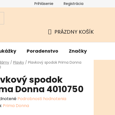
Prihlásenie
Registrácia
ok
Podmienky ochrany osobných údajov
Kamenné Hu
PRÁZDNY KOŠÍK
NÁKUPNÝ
KOŠÍK
ukážky
Poradenstvo
Značky
v
 dámy
/
Plavky
/
Plavkový spodok Prima Donna
0
avkový spodok
ima Donna 4010750
erné
dnotené
Podrobnosti hodnotenia
enie
a:
Prima Donna
tu