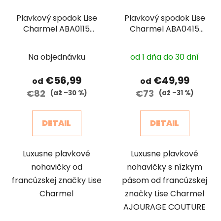
Plavkový spodok Lise
Plavkový spodok Lise
Charmel ABA0115
Charmel ABA0415
AJOURAGE COUTURE
AJOURAGE COUTURE
Na objednávku
od 1 dňa do 30 dní
€56,99
€49,99
od
od
€82
€73
(až –30 %)
(až –31 %)
DETAIL
DETAIL
Luxusne plavkové
Luxusne plavkové
nohavičky od
nohavičky s nízkym
francúzskej značky Lise
pásom od francúzskej
Charmel
značky Lise Charmel
AJOURAGE COUTURE