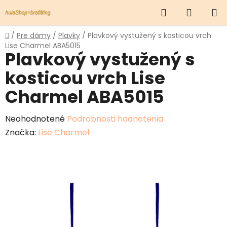
Prejsť
Hľadať
NÁKUP
na
obsah
KOŠÍK
Domov
/
Pre dámy
/
Plavky
/
Plavkový vystužený s kosticou vrch
Lise Charmel ABA5015
Plavkový vystužený s
kosticou vrch Lise
Charmel ABA5015
Priemerné
Neohodnotené
Podrobnosti hodnotenia
hodnotenie
Značka:
Lise Charmel
produktu
je
0,0
z
5
hviezdičiek.