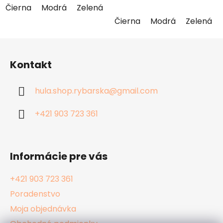
Čierna
Modrá
Zelená
Žltá
Fuxia(ružová)
Papa
Čierna
Modrá
Zelená
Z
á
Kontakt
p
ä
hula.shop.rybarska
@
gmail.com
t
i
+421 903 723 361
e
Informácie pre vás
+421 903 723 361
Poradenstvo
Moja objednávka