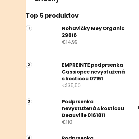
Top 5 produktov
Nohavičky Mey Organic
29816
€14,99
EMPREINTE podprsenka
Cassiopee nevystužená
s kosticou 07151
€135,50
Podprsenka
nevystužená s kosticou
Deauville 0161811
€110
Podprsenka