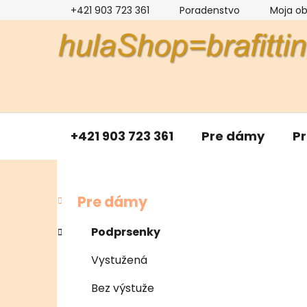
Prejsť
+421 903 723 361
Poradenstvo
Moja o
na
obsah
+421 903 723 361
Pre dámy
P
B
K
Preskočiť
Pre dámy
a
kategórie
o
t
č
Podprsenky
e
n
g
Vystužená
ý
ó
p
r
Bez výstuže
i
a