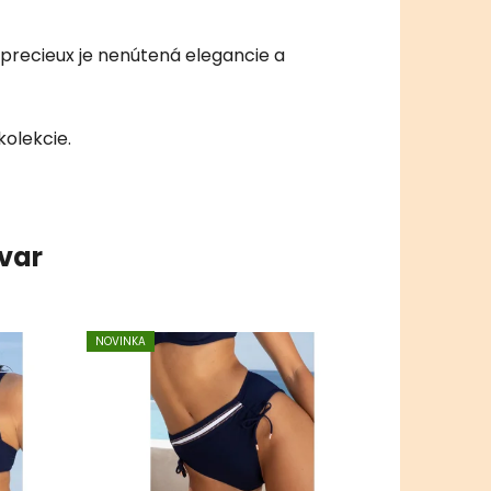
 precieux je nenútená elegancie a
kolekcie.
ovar
NOVINKA