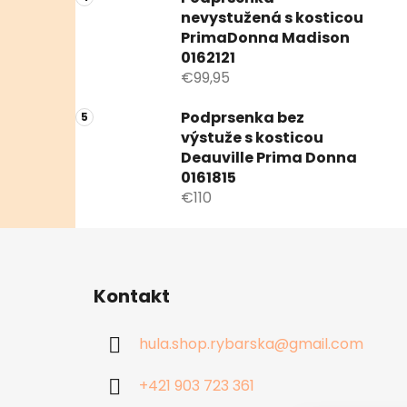
nevystužená s kosticou
PrimaDonna Madison
0162121
€99,95
Podprsenka bez
výstuže s kosticou
Deauville Prima Donna
0161815
€110
Z
á
Kontakt
p
ä
hula.shop.rybarska
@
gmail.com
t
i
+421 903 723 361
e