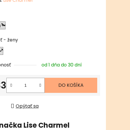
a:
Lise Charmel
tu
ť - ženy
čiek.
pnosť
od 1 dňa do 30 dní
3
DO KOŠÍKA
tková cena:
Opýtať sa
načka
Lise Charmel