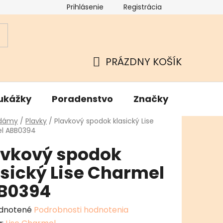
Prihlásenie
Registrácia
ok
Podmienky ochrany osobných údajov
Kamenné Hu
PRÁZDNY KOŠÍK
NÁKUPNÝ
KOŠÍK
ukážky
Poradenstvo
Značky
v
 dámy
/
Plavky
/
Plavkový spodok klasický Lise
l ABB0394
avkový spodok
asický Lise Charmel
B0394
erné
dnotené
Podrobnosti hodnotenia
enie