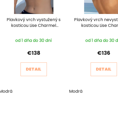
Plavkový vrch vystužený s
Plavkový vrch nevys
kosticou Lise Charmel
kosticou Lise Cha
ABB8594
ABB3594
od 1 dňa do 30 dní
od 1 dňa do 30 
€138
€136
DETAIL
DETAIL
Modrá
Modrá