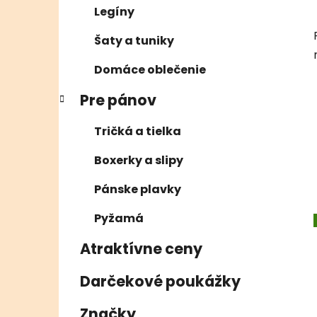
Legíny
Šaty a tuniky
Domáce oblečenie
Pre pánov
Tričká a tielka
Boxerky a slipy
Pánske plavky
Pyžamá
Atraktívne ceny
Darčekové poukážky
Značky