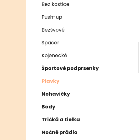
e
n
Bez kostice
e
Push-up
l
Bezšvové
Spacer
Kojenecké
Športové podprsenky
Plavky
Nohavičky
Body
Tričká a tielka
Nočné prádlo