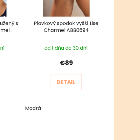
tužený s
Plavkový spodok vyšší Lise
rmel
Charmel ABB0694
dní
od 1 dňa do 30 dní
€89
DETAIL
Modrá