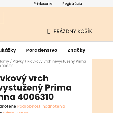
Prihlásenie
Registrácia
ok
Podmienky ochrany osobných údajov
Kamenné Hu
PRÁZDNY KOŠÍK
NÁKUPNÝ
KOŠÍK
ukážky
Poradenstvo
Značky
v
 dámy
/
Plavky
/
Plavkový vrch nevystužený Prima
4006310
avkový vrch
vystužený Prima
nna 4006310
erné
dnotené
Podrobnosti hodnotenia
enie