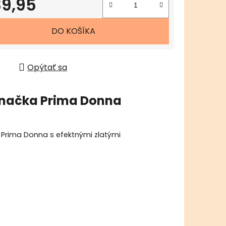
9,95
tková cena:
DO KOŠÍKA
Opýtať sa
načka
Prima Donna
 Prima Donna s efektnými zlatými