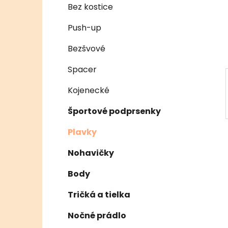
e
n
Bez kostice
e
Push-up
l
Bezšvové
Spacer
Kojenecké
Športové podprsenky
Plavky
Nohavičky
Body
Tričká a tielka
Nočné prádlo