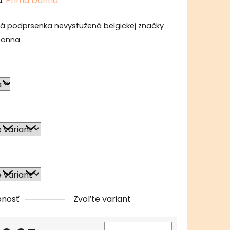
a:
Prima Donna
tu
vá podprsenka nevystužená belgickej značky
Donna
čiek.
pnosť
Zvoľte variant