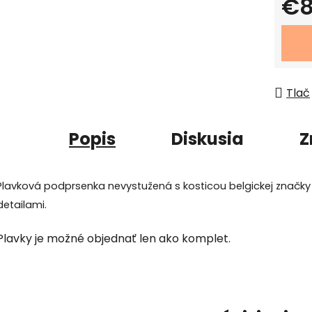
€8
Jedno
Tlač
Popis
Diskusia
Z
Plavková podprsenka nevystužená s kosticou belgickej značky
detailami.
Plavky je možné objednať len ako komplet.