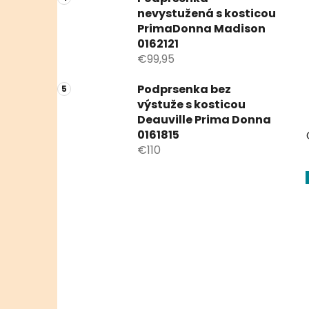
nevystužená s kosticou
PrimaDonna Madison
0162121
€99,95
Podprsenka bez
výstuže s kosticou
Deauville Prima Donna
0161815
€110