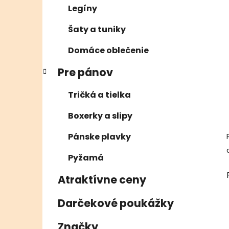
Legíny
Šaty a tuniky
Domáce oblečenie
Pre pánov
Tričká a tielka
Boxerky a slipy
Pánske plavky
Pyžamá
Atraktívne ceny
Darčekové poukážky
Značky