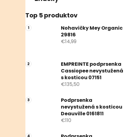
Top 5 produktov
Nohavičky Mey Organic
29816
€14,99
EMPREINTE podprsenka
Cassiopee nevystužená
s kosticou 07151
€135,50
Podprsenka
nevystužená s kosticou
Deauville 0161811
€110
Podprsenka