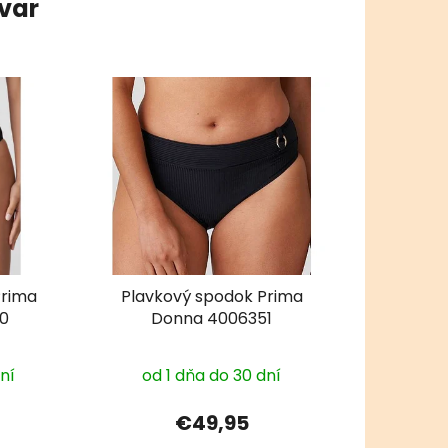
ovar
Prima
Plavkový spodok Prima
0
Donna 4006351
dní
od 1 dňa do 30 dní
€49,95