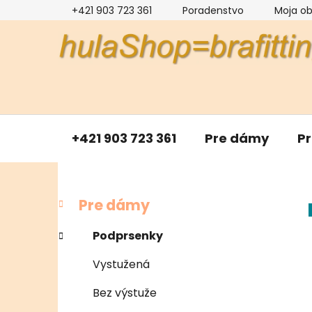
Prejsť
+421 903 723 361
Poradenstvo
Moja o
na
obsah
+421 903 723 361
Pre dámy
P
B
K
Preskočiť
Pre dámy
a
kategórie
o
t
č
Podprsenky
e
n
g
Vystužená
ý
ó
p
r
Bez výstuže
i
a