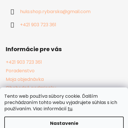
ä
hula.shop.rybarska
@
gmail.com
t
i
+421 903 723 361
e
Informácie pre vás
+421 903 723 361
Poradenstvo
Moja objednávka
Obchodné podmienky
Tento web používa súbory cookie. Ďalším
Reklamačný poriadok
prechádzaním tohto webu vyjadrujete súhlas s ich
Podmienky ochrany osobných údajov
používaním. Viac informácií
tu
.
Kamenné Hula Shopy
Nastavenie