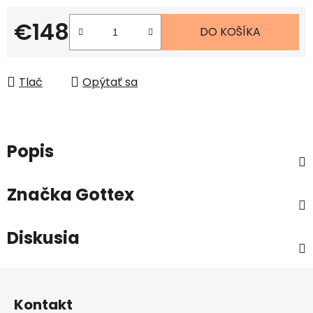
€148
DO KOŠÍKA
Jednotková cena:
Tlač
Opýtať sa
Popis
Značka
Gottex
Diskusia
Z
á
Kontakt
p