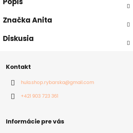
Popis
Značka
Anita
Diskusia
Z
á
Kontakt
p
ä
hula.shop.rybarska
@
gmail.com
t
i
+421 903 723 361
e
Informácie pre vás