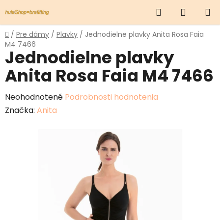
Prejsť
Hľadať
NÁKUP
na
obsah
KOŠÍK
Domov
/
Pre dámy
/
Plavky
/
Jednodielne plavky Anita Rosa Faia
M4 7466
Jednodielne plavky
Anita Rosa Faia M4 7466
Priemerné
Neohodnotené
Podrobnosti hodnotenia
hodnotenie
Značka:
Anita
produktu
je
0,0
z
5
hviezdičiek.