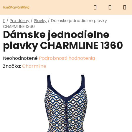
Prejsť
Hľadať
NÁKUP
na
obsah
KOŠÍK
Domov
/
Pre dámy
/
Plavky
/
Dámske jednodielne plavky
CHARMLINE 1360
Dámske jednodielne
plavky CHARMLINE 1360
Priemerné
Neohodnotené
Podrobnosti hodnotenia
hodnotenie
Značka:
Charmline
produktu
je
0,0
z
5
hviezdičiek.