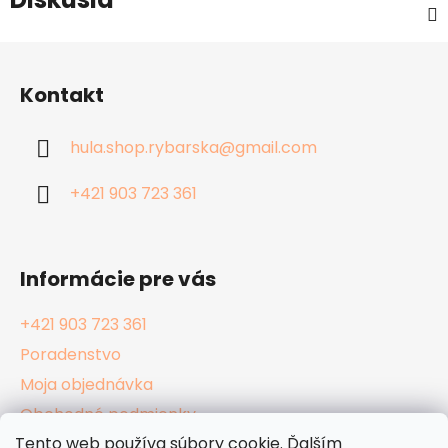
Z
á
Kontakt
p
ä
hula.shop.rybarska
@
gmail.com
t
i
+421 903 723 361
e
Informácie pre vás
+421 903 723 361
Poradenstvo
Moja objednávka
Obchodné podmienky
Tento web používa súbory cookie. Ďalším
Reklamačný poriadok