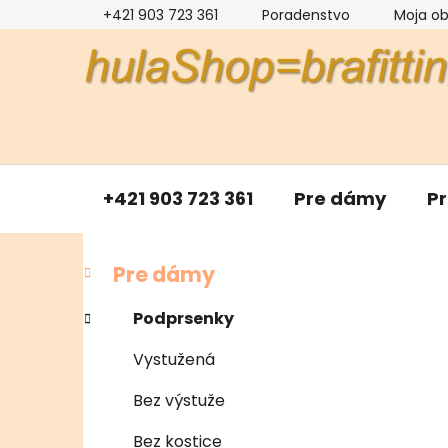
Prejsť
+421 903 723 361
Poradenstvo
Moja o
na
obsah
+421 903 723 361
Pre dámy
P
B
K
Preskočiť
Pre dámy
a
kategórie
o
t
č
Podprsenky
e
n
g
Vystužená
ý
ó
p
r
Bez výstuže
i
a
e
n
Bez kostice