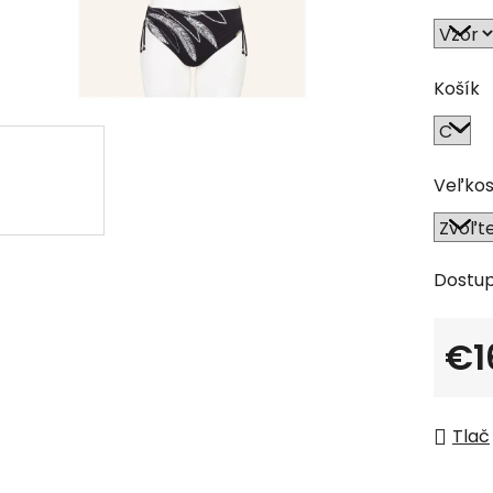
0,0
z
5
Košík
hviezdi
Veľkos
Dostu
€1
Jedno
Tlač