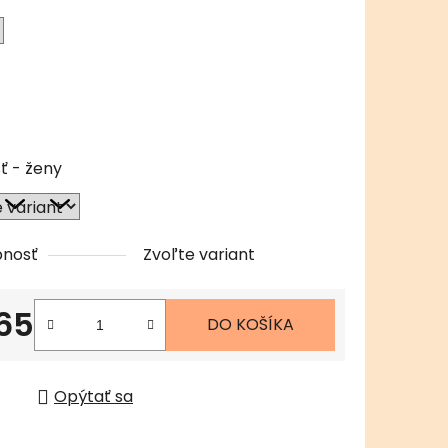
čiek.
ť - ženy
pnosť
Zvoľte variant
65
DO KOŠÍKA
tková cena:
Opýtať sa