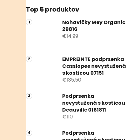
Top 5 produktov
Nohavičky Mey Organic
29816
€14,99
EMPREINTE podprsenka
Cassiopee nevystužená
s kosticou 07151
€135,50
Podprsenka
nevystužená s kosticou
Deauville 0161811
€110
Podprsenka
nevystužená s kosticou