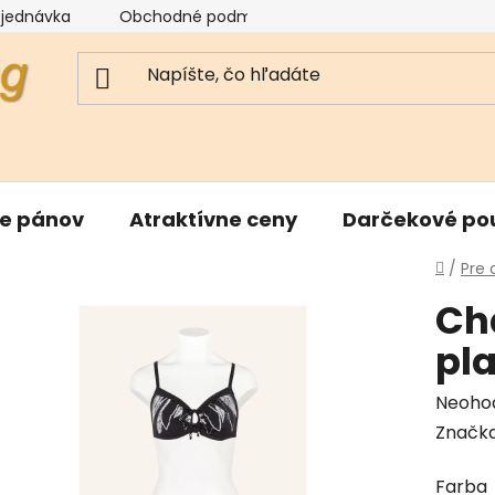
bjednávka
Obchodné podmienky
Reklamačný poriad
re pánov
Atraktívne ceny
Darčekové po
Domo
/
Pre
Ch
pl
Priem
Neoho
hodnot
Značk
produk
Farba
je