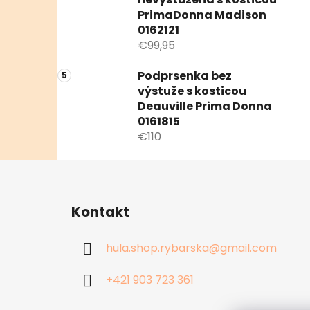
PrimaDonna Madison
0162121
€99,95
Podprsenka bez
výstuže s kosticou
Deauville Prima Donna
0161815
€110
Z
á
Kontakt
p
ä
hula.shop.rybarska
@
gmail.com
t
i
+421 903 723 361
e